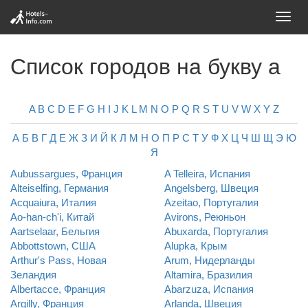
Toggl
navig
Список городов на букву a
A
B
C
D
E
F
G
H
I
J
K
L
M
N
O
P
Q
R
S
T
U
V
W
X
Y
Z
А
Б
В
Г
Д
Е
Ж
З
И
Й
К
Л
М
Н
О
П
Р
С
Т
У
Ф
Х
Ц
Ч
Ш
Щ
Э
Ю
Я
Aubussargues, Франция
A Telleira, Испания
Alteiselfing, Германия
Angelsberg, Швеция
Acquaiura, Италия
Azeitao, Португалия
Ao-han-ch'i, Китай
Avirons, Реюньон
Aartselaar, Бельгия
Abuxarda, Португалия
Abbottstown, США
Alupka, Крым
Arthur's Pass, Новая
Arum, Нидерланды
Зеландия
Altamira, Бразилия
Albertacce, Франция
Abarzuza, Испания
Argilly, Франция
Arlanda, Швеция