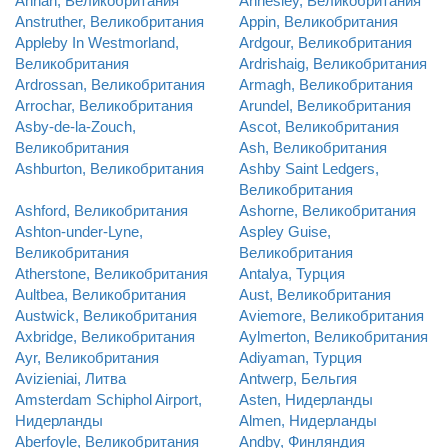
Annan, Великобритания
Annesley, Великобритания
Anstruther, Великобритания
Appin, Великобритания
Appleby In Westmorland,
Ardgour, Великобритания
Великобритания
Ardrishaig, Великобритания
Ardrossan, Великобритания
Armagh, Великобритания
Arrochar, Великобритания
Arundel, Великобритания
Asby-de-la-Zouch,
Ascot, Великобритания
Великобритания
Ash, Великобритания
Ashburton, Великобритания
Ashby Saint Ledgers,
Великобритания
Ashford, Великобритания
Ashorne, Великобритания
Ashton-under-Lyne,
Aspley Guise,
Великобритания
Великобритания
Atherstone, Великобритания
Antalya, Турция
Aultbea, Великобритания
Aust, Великобритания
Austwick, Великобритания
Aviemore, Великобритания
Axbridge, Великобритания
Aylmerton, Великобритания
Ayr, Великобритания
Adiyaman, Турция
Avizieniai, Литва
Antwerp, Бельгия
Amsterdam Schiphol Airport,
Asten, Нидерланды
Нидерланды
Almen, Нидерланды
Aberfoyle, Великобритания
Andby, Финляндия