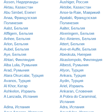
Assen, Нидерланды
Aushiger, Россия
Aktau, Казахстан
Aktobe, Казахстан
Abu Simbel, Египет
Anse-la-Raie, Маврикий
Anaa, Французская
Apataki, Французская
Полинезия
Полинезия
Aalst, Бельгия
Aalter, Бельгия
Affligem, Бельгия
Alveringem, Бельгия
Anhee, Бельгия
Arc-Ainieres, Бельгия
Arlon, Бельгия
Attert, Бельгия
Aubel, Бельгия
Ave-et-Auffe, Бельгия
Aye, Бельгия
Abeokuta, Нигерия
Ahtari, Финляндия
Akaslompolo, Финляндия
Alba Lulia, Румыния
Albesti, Румыния
Arad, Румыния
Afyon, Турция
Alara Okurcalar, Турция
Ankara, Турция
Avanos, Турция
Aydin, Турция
Al Khor, Катар
Ariel, Израиль
Ashkelon, Израиль
Ankaran, Словения
A Lanzada, Испания
A Pobra do Caraminal,
Испания
Adina, Испания
Adra, Испания