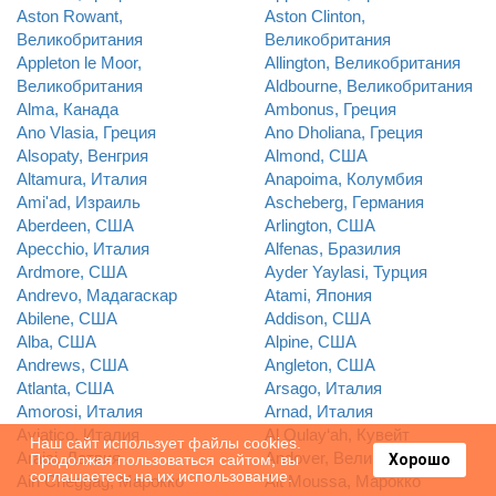
Aston Rowant,
Aston Clinton,
Великобритания
Великобритания
Appleton le Moor,
Allington, Великобритания
Великобритания
Aldbourne, Великобритания
Alma, Канада
Ambonus, Греция
Ano Vlasia, Греция
Ano Dholiana, Греция
Alsopaty, Венгрия
Almond, США
Altamura, Италия
Anapoima, Колумбия
Ami'ad, Израиль
Ascheberg, Германия
Aberdeen, США
Arlington, США
Apecchio, Италия
Alfenas, Бразилия
Ardmore, США
Ayder Yaylasi, Турция
Andrevo, Мадагаскар
Atami, Япония
Abilene, США
Addison, США
Alba, США
Alpine, США
Andrews, США
Angleton, США
Atlanta, США
Arsago, Италия
Amorosi, Италия
Arnad, Италия
Aviatico, Италия
Al Qulay‘ah, Кувейт
Наш сайт использует файлы cookies.
Araisi, Латвия
Andover, Великобритания
Продолжая пользоваться сайтом, вы
Хорошо
соглашаетесь на их использование.
Ain Cheggag, Марокко
Ait Moussa, Марокко