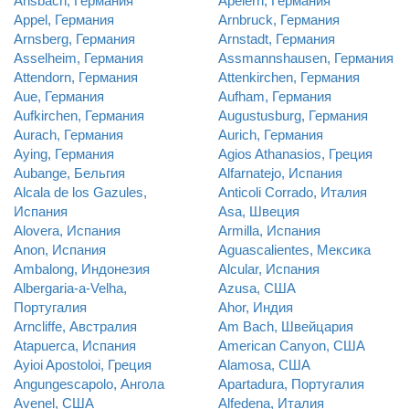
Ansbach, Германия
Apelern, Германия
Appel, Германия
Arnbruck, Германия
Arnsberg, Германия
Arnstadt, Германия
Asselheim, Германия
Assmannshausen, Германия
Attendorn, Германия
Attenkirchen, Германия
Aue, Германия
Aufham, Германия
Aufkirchen, Германия
Augustusburg, Германия
Aurach, Германия
Aurich, Германия
Aying, Германия
Agios Athanasios, Греция
Aubange, Бельгия
Alfarnatejo, Испания
Alcala de los Gazules,
Anticoli Corrado, Италия
Испания
Asa, Швеция
Alovera, Испания
Armilla, Испания
Anon, Испания
Aguascalientes, Мексика
Ambalong, Индонезия
Alcular, Испания
Albergaria-a-Velha,
Azusa, США
Португалия
Ahor, Индия
Arncliffe, Австралия
Am Bach, Швейцария
Atapuerca, Испания
American Canyon, США
Ayioi Apostoloi, Греция
Alamosa, США
Angungescapolo, Ангола
Apartadura, Португалия
Avenel, США
Alfedena, Италия