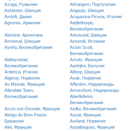
Azuga, Румыния
Almargem, Португалия
Askloster, Швеция
Angasjo, Швеция
Amtoft, Дания
Acquaviva Picena, Италия
Agveran, Армения
Addlethorpe,
Великобритания
Alumine, Аргентина
Arkosund, Швеция
Amnerud, Швеция
Anserall, Испания
Aynho, Великобритания
Acton Scott,
Великобритания
Abbeystead,
Amotz, Франция
Великобритания
Aartrijke, Бельгия
Ardenza, Италия
Alltorp, Швеция
Algeroy, Норвегия
Asak, Норвегия
Au Meoule, Франция
Afferden, Нидерланды
Allendale Town,
Amersfoort, Нидерланды
Великобритания
Aberllefenni,
Великобритания
Arces-sur-Gironde, Франция
Ardlui, Великобритания
Abrigo do Bom Pastor,
Auzat, Франция
Бразилия
Aurland, Норвегия
Alet, Франция
Arpaillargues, Франция