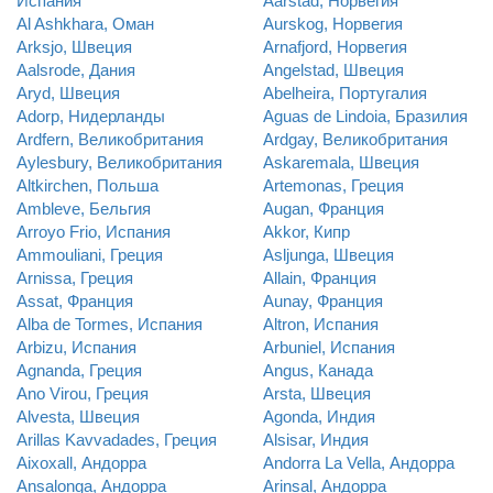
Испания
Aarstad, Норвегия
Al Ashkhara, Оман
Aurskog, Норвегия
Arksjo, Швеция
Arnafjord, Норвегия
Aalsrode, Дания
Angelstad, Швеция
Aryd, Швеция
Abelheira, Португалия
Adorp, Нидерланды
Aguas de Lindoia, Бразилия
Ardfern, Великобритания
Ardgay, Великобритания
Aylesbury, Великобритания
Askaremala, Швеция
Altkirchen, Польша
Artemonas, Греция
Ambleve, Бельгия
Augan, Франция
Arroyo Frio, Испания
Akkor, Кипр
Ammouliani, Греция
Asljunga, Швеция
Arnissa, Греция
Allain, Франция
Assat, Франция
Aunay, Франция
Alba de Tormes, Испания
Altron, Испания
Arbizu, Испания
Arbuniel, Испания
Agnanda, Греция
Angus, Канада
Ano Virou, Греция
Arsta, Швеция
Alvesta, Швеция
Agonda, Индия
Arillas Kavvadades, Греция
Alsisar, Индия
Aixoxall, Андорра
Andorra La Vella, Андорра
Ansalonga, Андорра
Arinsal, Андорра