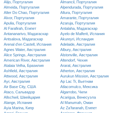
Alijo, Португалия
Almancil, Португалия
Almeida, Португалия
Alpendurada, Португалия
Alter Do Chao, Португалия
Altura, Португалия
Alvor, Португалия
Amarante, Португалия
Apulia, Португалия
Azaruja, Португалия
Al Farafirah, Египет
Antalaha, Мадагаскар
Antananarivo, Мадагаскар
Ayelo de Malferit, Испания
Antsalova, Мадагаскар
Akureyri, Исландия
Arenal d'en Castell, Испания
Adelaide, Австралия
Agnes Water, Австралия
Albury, Австралия
Alice Springs, Австралия
Alstonville, Австралия
American River, Австралия
Altendorf, Чехия
Atalaia Velha, Бразилия
Ararat, Австралия
Ashfield, Австралия
Atherton, Австралия
Attwood, Австралия
Aurukun Mission, Австралия
Ayr, Австралия
Ap Lac Tr, Вьетнам
Air Base City, США
Atlacomulco, Мексика
Ataco, Сальвадор
Algarrobo, Чили
Allschwil, Швейцария
Acarigua, Венесуэла
Alange, Испания
Al Manumah, Оман
Ayia Marina, Кипр
Az Za'faranah, Египет