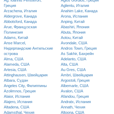
Ag. Ioannis Peristeron,
Agios Gordios, Греция
Греция
Aglientu, Италия
Arzachena, Италия
Anahim Lake, Канада
Aldergrove, Канада
Arona, Испания
Abbotsford, Канада
Anping, Китай
Arue, Французская
Abashiri, Япония
Полинезия
Abuta, Япония
Adams, Китай
Aotou, Китай
Anse Marcel,
Avondale, США
Нидерландские Антильские
Andros Town, Греция
острова
As Sakhir, Бахрейн
Alma, США
Adelanto, США
Alameda, США
Alta, США
Artesia, США
Au Gres, США
Attinghausen, Швейцария
Ambri, Швейцария
Atbara, Судан
Argostoli, Греция
Angeles City, Филиппины
Albemarle, США
Azolimnos, Греция
Avalon, США
Alaior, Испания
Afandou, Греция
Alajero, Испания
Andratx, Испания
Altadena, США
Annath, Чехия
Adamsthal, Чехия
Altoona, США