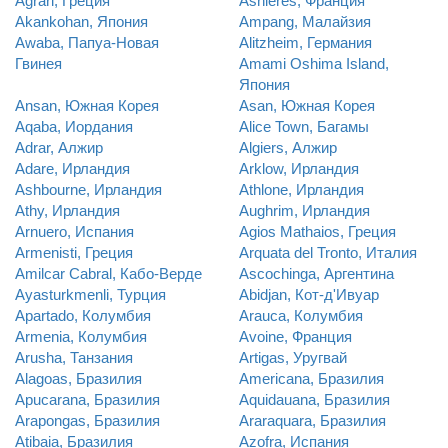
Agrari, Греция
Asnieres, Франция
Akankohan, Япония
Ampang, Малайзия
Awaba, Папуа-Новая
Alitzheim, Германия
Гвинея
Amami Oshima Island,
Япония
Ansan, Южная Корея
Asan, Южная Корея
Aqaba, Иордания
Alice Town, Багамы
Adrar, Алжир
Algiers, Алжир
Adare, Ирландия
Arklow, Ирландия
Ashbourne, Ирландия
Athlone, Ирландия
Athy, Ирландия
Aughrim, Ирландия
Arnuero, Испания
Agios Mathaios, Греция
Armenisti, Греция
Arquata del Tronto, Италия
Amilcar Cabral, Кабо-Верде
Ascochinga, Аргентина
Ayasturkmenli, Турция
Abidjan, Кот-д'Ивуар
Apartado, Колумбия
Arauca, Колумбия
Armenia, Колумбия
Avoine, Франция
Arusha, Танзания
Artigas, Уругвай
Alagoas, Бразилия
Americana, Бразилия
Apucarana, Бразилия
Aquidauana, Бразилия
Arapongas, Бразилия
Araraquara, Бразилия
Atibaia, Бразилия
Azofra, Испания