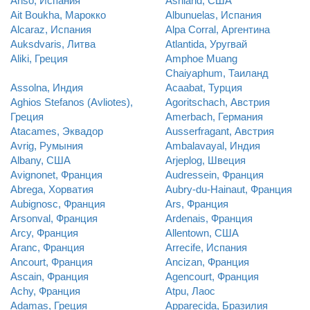
Anso, Испания
Ashland, США
Ait Boukha, Марокко
Albunuelas, Испания
Alcaraz, Испания
Alpa Corral, Аргентина
Auksdvaris, Литва
Atlantida, Уругвай
Aliki, Греция
Amphoe Muang
Chaiyaphum, Таиланд
Assolna, Индия
Acaabat, Турция
Aghios Stefanos (Avliotes),
Agoritschach, Австрия
Греция
Amerbach, Германия
Atacames, Эквадор
Ausserfragant, Австрия
Avrig, Румыния
Ambalavayal, Индия
Albany, США
Arjeplog, Швеция
Avignonet, Франция
Audressein, Франция
Abrega, Хорватия
Aubry-du-Hainaut, Франция
Aubignosc, Франция
Ars, Франция
Arsonval, Франция
Ardenais, Франция
Arcy, Франция
Allentown, США
Aranc, Франция
Arrecife, Испания
Ancourt, Франция
Ancizan, Франция
Ascain, Франция
Agencourt, Франция
Achy, Франция
Atpu, Лаос
Adamas, Греция
Apparecida, Бразилия