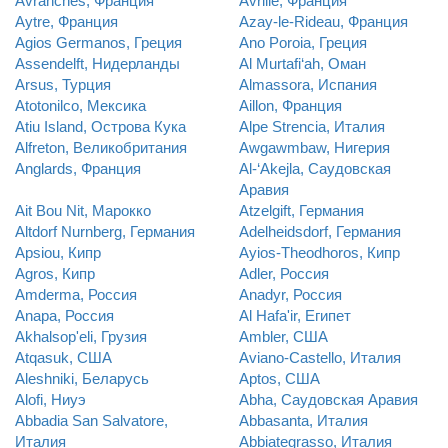
Avranches, Франция
Avrille, Франция
Aytre, Франция
Azay-le-Rideau, Франция
Agios Germanos, Греция
Ano Poroia, Греция
Assendelft, Нидерланды
Al Murtafi‘ah, Оман
Arsus, Турция
Almassora, Испания
Atotonilco, Мексика
Aillon, Франция
Atiu Island, Острова Кука
Alpe Strencia, Италия
Alfreton, Великобритания
Awgawmbaw, Нигерия
Anglards, Франция
Al-‘Akejla, Саудовская
Аравия
Ait Bou Nit, Марокко
Atzelgift, Германия
Altdorf Nurnberg, Германия
Adelheidsdorf, Германия
Apsiou, Кипр
Ayios-Theodhoros, Кипр
Agros, Кипр
Adler, Россия
Amderma, Россия
Anadyr, Россия
Anapa, Россия
Al Hafa'ir, Египет
Akhalsop'eli, Грузия
Ambler, США
Atqasuk, США
Aviano-Castello, Италия
Aleshniki, Беларусь
Aptos, США
Alofi, Ниуэ
Abha, Саудовская Аравия
Abbadia San Salvatore,
Abbasanta, Италия
Италия
Abbiategrasso, Италия