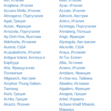
Atri, Италия
Auer, Италия
Avigliana, Италия
Ayas, Италия
Azzano Mella, Италия
Azzate, Италия
Almogarve, Португалия
Admont, Австрия
Agali, Греция
Antico, Италия
Auriac, Франция
Azinhaga, Португалия
Arnozela, Португалия
Annaberg, Польша
Ap Dinh Hoa, Вьетнам
Ange, Франция
Aldehuela, Испания
Alyangula, Австралия
Austral, США
Aliceville, США
Acqualadrone, Италия
Araya, Испания
Antigua Island, Антигуа и
Al-Tur, Египет
Барбуда
Altia, Эстония
Ahe, Французская
Aviano, Италия
Полинезия
Amblans, Франция
Allgaueck, Австрия
A-chao-wu, Тайвань
Amphoe Thung Saliam,
Abadino, Испания
Таиланд
Aigaliers, Франция
Asini, Греция
Anogeia, Греция
Achlia, Греция
Arbel, Израиль
Akashi, Япония
Azbane khalif Mbarek,
Марокко