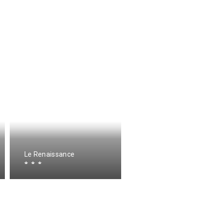
The Originals Access
Le Renaissance
Aéroport, Hôtel Aurillac