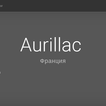
ог
Aurillac
Франция
c