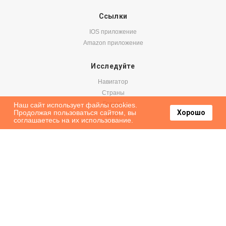
Ссылки
IOS приложение
Amazon приложение
Исследуйте
Навигатор
Страны
Города
Наш сайт использует файлы cookies.
Продолжая пользоваться сайтом, вы
Хорошо
Блог
соглашаетесь на их использование.
Бронируйте
Авиабилеты
Аренда авто
Паромы