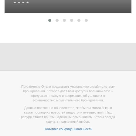
Приложение Отели предлагает уникальную онлайн-систему
бронирования. Которая дает вам доступ к большой базе и
предлагает полную информацию об условиях с
возможностью моментального бронирования.
Данные постоянно обновляются, чтобы вы могли быть в
курсе последних новостей индустрии путешествий. Наш
ресурс станет вашим надежным помощником, чтобы всегда
сделать правильный выбор.
Политика конфиденциальности