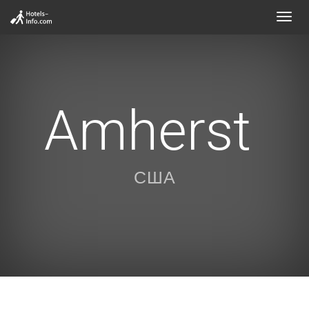
Toggl
navig
Amherst
США