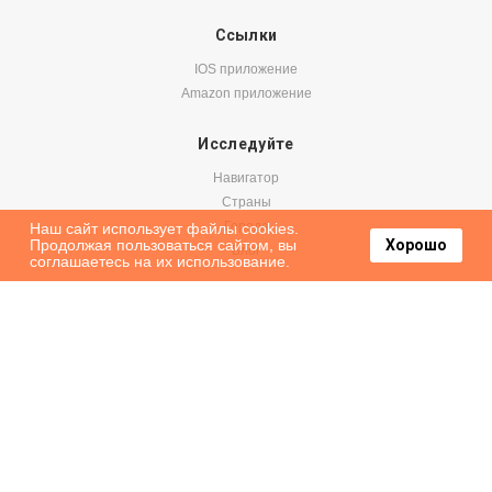
Ссылки
IOS приложение
Amazon приложение
Исследуйте
Навигатор
Страны
Города
Наш сайт использует файлы cookies.
Продолжая пользоваться сайтом, вы
Хорошо
Блог
соглашаетесь на их использование.
Бронируйте
Авиабилеты
Аренда авто
Паромы