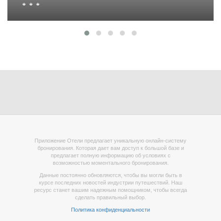
Приложение Отели предлагает уникальную онлайн-систему
бронирования. Которая дает вам доступ к большой базе и
предлагает полную информацию об условиях с
возможностью моментального бронирования.
Данные постоянно обновляются, чтобы вы могли быть в
курсе последних новостей индустрии путешествий. Наш
ресурс станет вашим надежным помощником, чтобы всегда
сделать правильный выбор.
Политика конфиденциальности