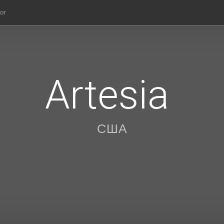
ог
Artesia
США