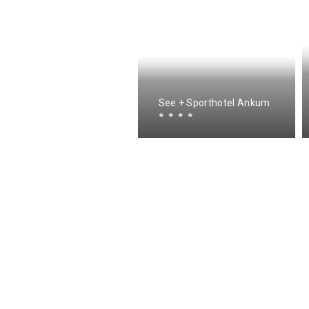
erienhof Schmidt
See + Sporthotel Ankum