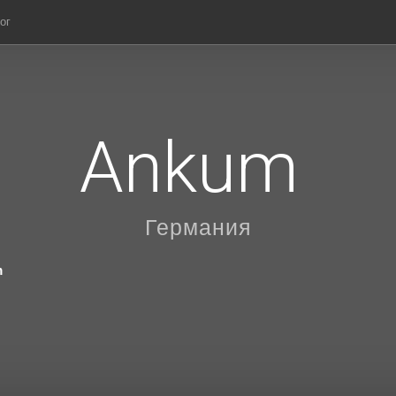
ог
Ankum
Германия
m