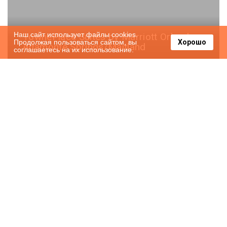
Наш сайт использует файлы cookies.
TownePlace Suites by Marriott Orlando
Продолжая пользоваться сайтом, вы
Хорошо
Altamonte Springs/Maitland
соглашаетесь на их использование.