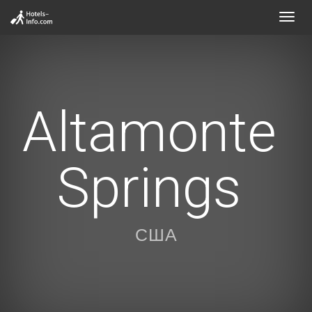
Toggl
navig
Altamonte
Springs
США