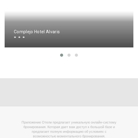
Complejo Hotel Alvaris
Приложение Отели предлагает уникальную онлайн-систему
бронирования. Которая дает вам доступ к большой базе и
предлагает полную информацию об условиях с
возможностью моментального бронирования.