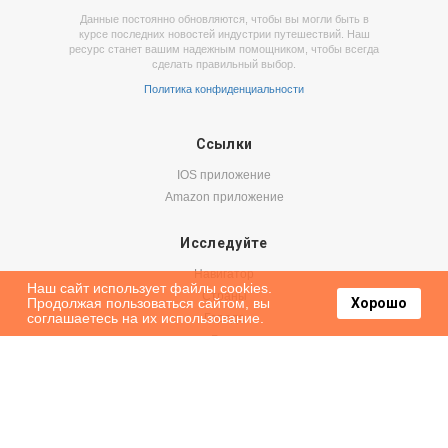
Данные постоянно обновляются, чтобы вы могли быть в
курсе последних новостей индустрии путешествий. Наш
ресурс станет вашим надежным помощником, чтобы всегда
сделать правильный выбор.
Политика конфиденциальности
Ссылки
IOS приложение
Amazon приложение
Исследуйте
Навигатор
Наш сайт использует файлы cookies.
Страны
Продолжая пользоваться сайтом, вы
Хорошо
соглашаетесь на их использование.
Города
Блог
Бронируйте
Авиабилеты
Аренда авто