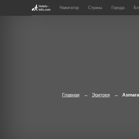
Навигатор
Страны
Города
Бл
Главная
Эритрея
Asmara