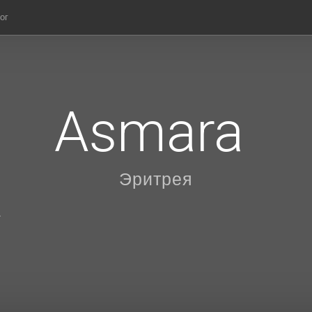
ог
Asmara
Эритрея