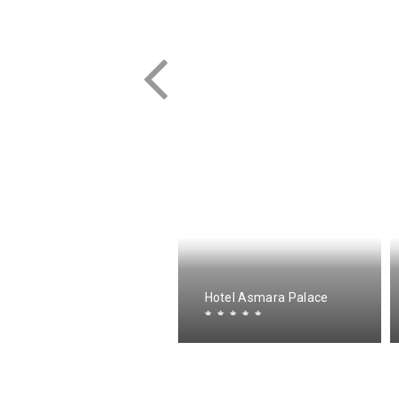
lbergo Italia
Hotel Asmara Palace