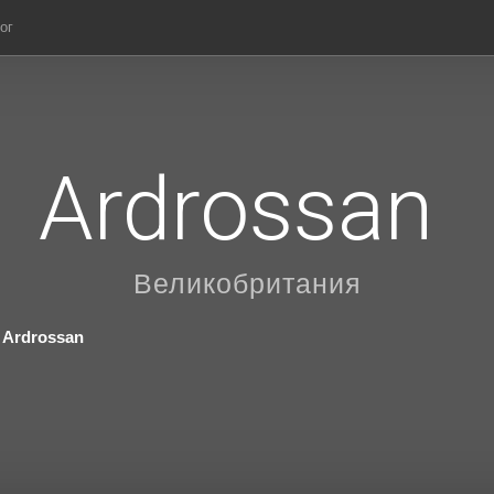
ог
Ardrossan
Великобритания
Ardrossan