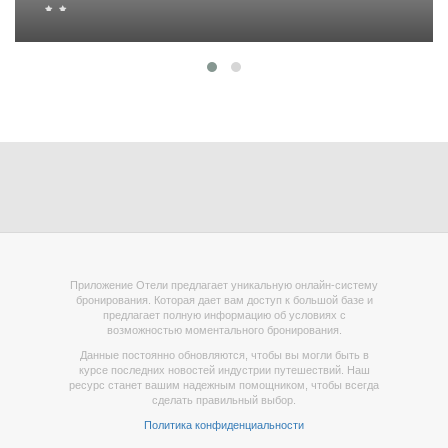
Приложение Отели предлагает уникальную онлайн-систему
бронирования. Которая дает вам доступ к большой базе и
предлагает полную информацию об условиях с
возможностью моментального бронирования.
Данные постоянно обновляются, чтобы вы могли быть в
курсе последних новостей индустрии путешествий. Наш
ресурс станет вашим надежным помощником, чтобы всегда
сделать правильный выбор.
Политика конфиденциальности