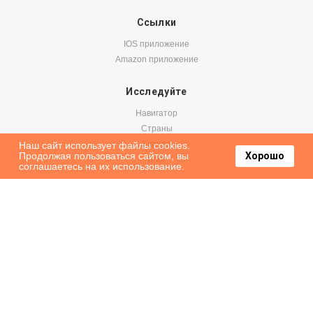
Ссылки
IOS приложение
Amazon приложение
Исследуйте
Навигатор
Страны
Города
Наш сайт использует файлы cookies.
Продолжая пользоваться сайтом, вы
Хорошо
Блог
соглашаетесь на их использование.
Бронируйте
Авиабилеты
Аренда авто
Паромы