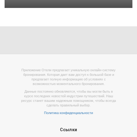
Приложение Отели предлагает уникальную онлайн-систему
бронирования. Которая дает вам доступ к большой базе и
предлагает полную информацию об условиях с
возможностью моментального бронирования.
Данные постоянно обновляются, чтобы вы могли быть в
курсе последних новостей индустрии путешествий. Наш
ресурс станет вашим надежным помощником, чтобы всегда
сделать правильный выбор.
Политика конфиденциальности
Ссылки