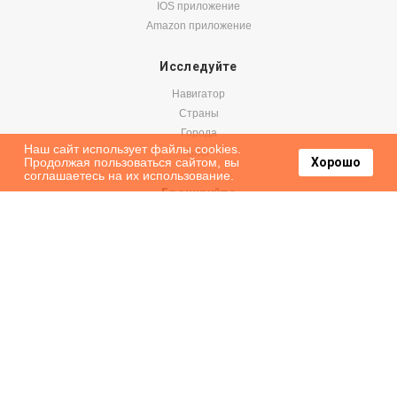
IOS приложение
Amazon приложение
Исследуйте
Навигатор
Страны
Города
Наш сайт использует файлы cookies.
Блог
Продолжая пользоваться сайтом, вы
Хорошо
соглашаетесь на их использование.
Бронируйте
Авиабилеты
Аренда авто
Паромы
Оформить подписку на наши новости