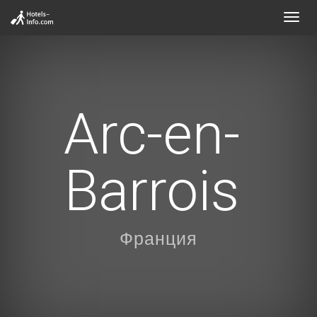
Toggl
navig
Arc-en-
Barrois
Франция