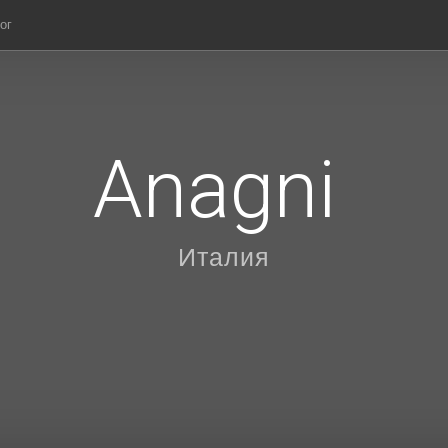
ог
Anagni
Италия