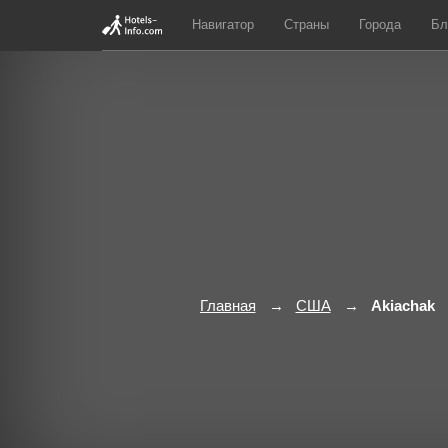
Навигатор
Страны
Города
Бл
Главная
США
Akiachak