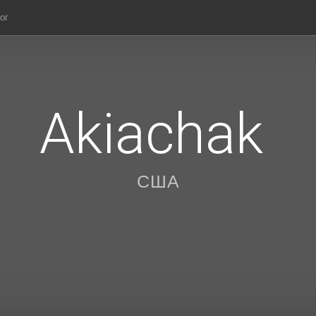
ог
Akiachak
США