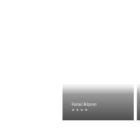
otel Alzinn
Hotel Alzinn