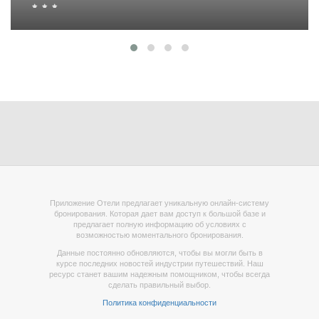
Приложение Отели предлагает уникальную онлайн-систему
бронирования. Которая дает вам доступ к большой базе и
предлагает полную информацию об условиях с
возможностью моментального бронирования.
Данные постоянно обновляются, чтобы вы могли быть в
курсе последних новостей индустрии путешествий. Наш
ресурс станет вашим надежным помощником, чтобы всегда
сделать правильный выбор.
Политика конфиденциальности