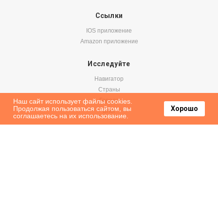
Ссылки
IOS приложение
Amazon приложение
Исследуйте
Навигатор
Страны
Города
Наш сайт использует файлы cookies.
Продолжая пользоваться сайтом, вы
Хорошо
Блог
соглашаетесь на их использование.
Бронируйте
Авиабилеты
Аренда авто
Паромы