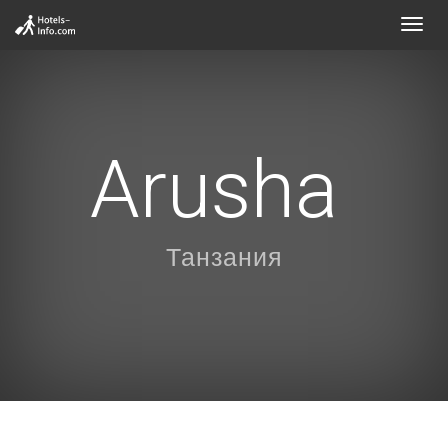
Toggl
navig
Arusha
Танзания