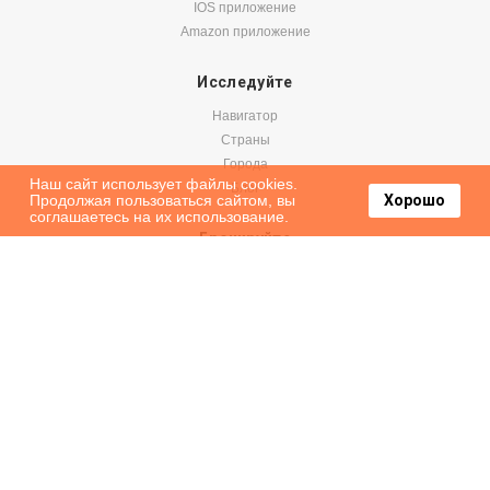
IOS приложение
Amazon приложение
Исследуйте
Навигатор
Страны
Города
Наш сайт использует файлы cookies.
Блог
Продолжая пользоваться сайтом, вы
Хорошо
соглашаетесь на их использование.
Бронируйте
Авиабилеты
Аренда авто
Паромы
Оформить подписку на наши новости