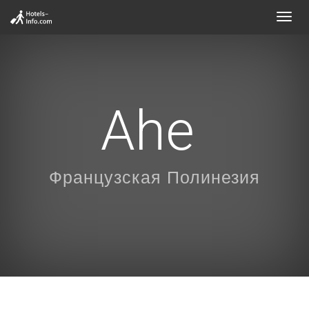
Toggl
navig
Ahe
Французская Полинезия