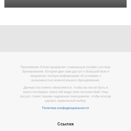
Приложение Отели предлагает уникальную онлайн-систему
бронирования. Которая дает вам доступ к большой базе и
предлагает полную информацию об условиях с
возможностью моментального бронирования.
Данные постоянно обновляются, чтобы вы могли быть в
курсе последних новостей индустрии путешествий. Наш
ресурс станет вашим надежным помощником, чтобы всегда
сделать правильный выбор.
Политика конфиденциальности
Ссылки