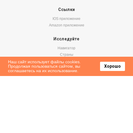
Ссылки
IOS приложение
Amazon приложение
Исследуйте
Навигатор
Страны
Города
Наш сайт использует файлы cookies.
Продолжая пользоваться сайтом, вы
Хорошо
Блог
соглашаетесь на их использование.
Бронируйте
Авиабилеты
Аренда авто
Паромы