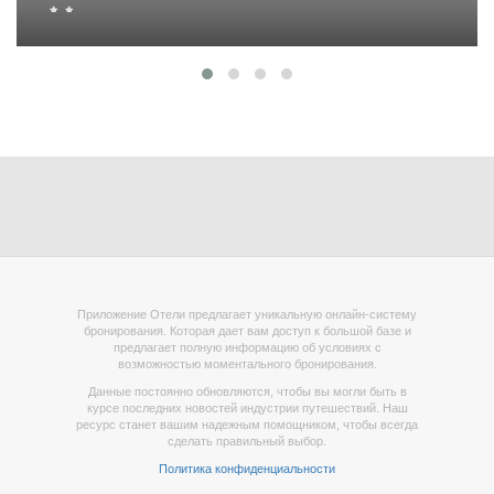
Приложение Отели предлагает уникальную онлайн-систему
бронирования. Которая дает вам доступ к большой базе и
предлагает полную информацию об условиях с
возможностью моментального бронирования.
Данные постоянно обновляются, чтобы вы могли быть в
курсе последних новостей индустрии путешествий. Наш
ресурс станет вашим надежным помощником, чтобы всегда
сделать правильный выбор.
Политика конфиденциальности