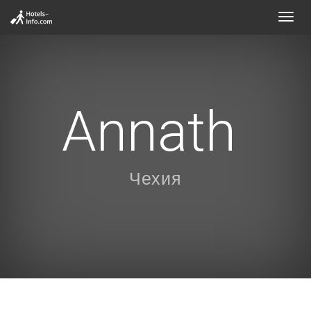
Toggl
navig
Annath
Чехия