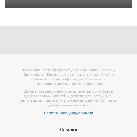
Приложение Отели предлагает уникальную онлайн-систему
бронирования. Которая дает вам доступ к большой базе и
предлагает полную информацию об условиях с
возможностью моментального бронирования.
Данные постоянно обновляются, чтобы вы могли быть в
курсе последних новостей индустрии путешествий. Наш
ресурс станет вашим надежным помощником, чтобы всегда
сделать правильный выбор.
Политика конфиденциальности
Ссылки