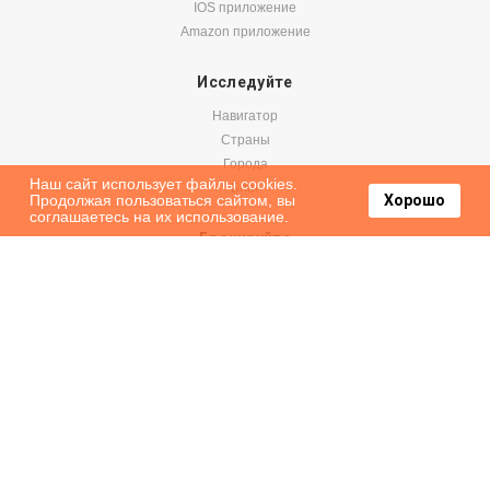
IOS приложение
Amazon приложение
Исследуйте
Навигатор
Страны
Города
Наш сайт использует файлы cookies.
Блог
Продолжая пользоваться сайтом, вы
Хорошо
соглашаетесь на их использование.
Бронируйте
Авиабилеты
Аренда авто
Паромы
Оформить подписку на наши новости