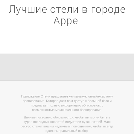
Лучшие отели в городе
Appel
Приложение Отели предлагает уникальную онлайн-систему
бронирования. Которая дает вам доступ к большой базе и
предлагает полную информацию об условиях с
возможностью моментального бронирования.
Данные постоянно обновляются, чтобы вы могли быть в
курсе последних новостей индустрии путешествий. Наш
ресурс станет вашим надежным помощником, чтобы всегда
сделать правильный выбор.