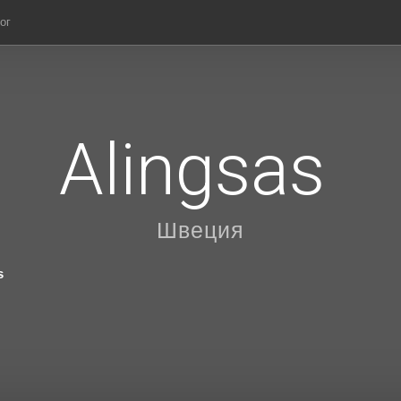
ог
Alingsas
Швеция
s