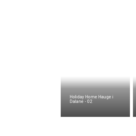
oliday Home Hauge i
Holiday Home Hauge i
alane - 02
Dalane - 02