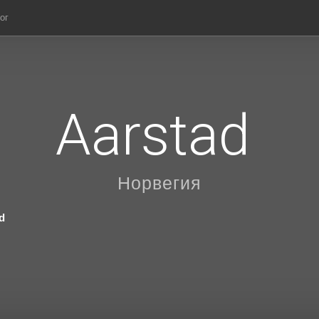
ог
Aarstad
Норвегия
d