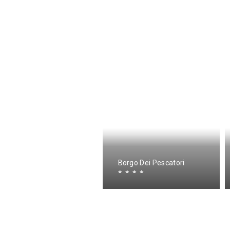
otel Club Ragno D'oro
Borgo Dei Pescatori