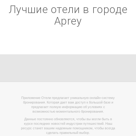
Лучшие отели в городе
Aprey
Приложение Отели предлагает уникальную онлайн-систему
бронирования. Которая дает вам доступ к большой базе и
предлагает полную информацию об условиях с
возможностью моментального бронирования.
Данные постоянно обновляются, чтобы вы могли быть в
курсе последних новостей индустрии путешествий. Наш
ресурс станет вашим надежным помощником, чтобы всегда
сделать правильный выбор.