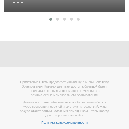
Приложение Отели предлагает уникальную онлайн-систему
бронирования. Которая дает вам доступ к большой базе и
предлагает полную информацию об условиях с
возможностью моментального бронирования.
Данные постоянно обновляются, чтобы вы могли быть в
курсе последних новостей индустрии путешествий. Наш
ресурс станет вашим надежным помощником, чтобы всегда
сделать правильный выбор.
Политика конфиденциальности