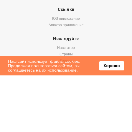
Ссылки
IOS приложение
Amazon приложение
Исследуйте
Навигатор
Страны
Города
Наш сайт использует файлы cookies.
Продолжая пользоваться сайтом, вы
Хорошо
Блог
соглашаетесь на их использование.
Бронируйте
Авиабилеты
Аренда авто
Паромы