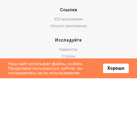
Ссылки
IOS приложение
Amazon приложение
Исследуйте
Навигатор
Страны
Города
Наш сайт использует файлы cookies.
Продолжая пользоваться сайтом, вы
Хорошо
Блог
соглашаетесь на их использование.
Бронируйте
Авиабилеты
Аренда авто
Паромы