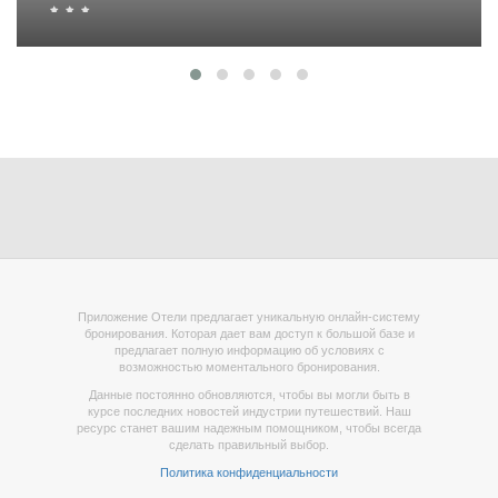
Приложение Отели предлагает уникальную онлайн-систему
бронирования. Которая дает вам доступ к большой базе и
предлагает полную информацию об условиях с
возможностью моментального бронирования.
Данные постоянно обновляются, чтобы вы могли быть в
курсе последних новостей индустрии путешествий. Наш
ресурс станет вашим надежным помощником, чтобы всегда
сделать правильный выбор.
Политика конфиденциальности