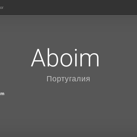
ог
Aboim
Португалия
im