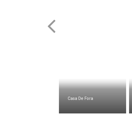
asa da Batoca
Casa De Fora