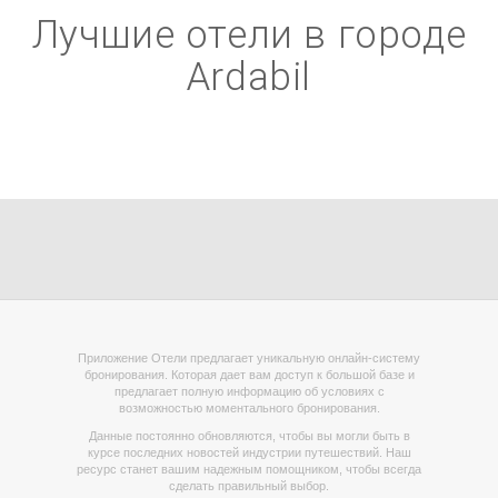
Лучшие отели в городе
Ardabil
Приложение Отели предлагает уникальную онлайн-систему
бронирования. Которая дает вам доступ к большой базе и
предлагает полную информацию об условиях с
возможностью моментального бронирования.
Данные постоянно обновляются, чтобы вы могли быть в
курсе последних новостей индустрии путешествий. Наш
ресурс станет вашим надежным помощником, чтобы всегда
сделать правильный выбор.