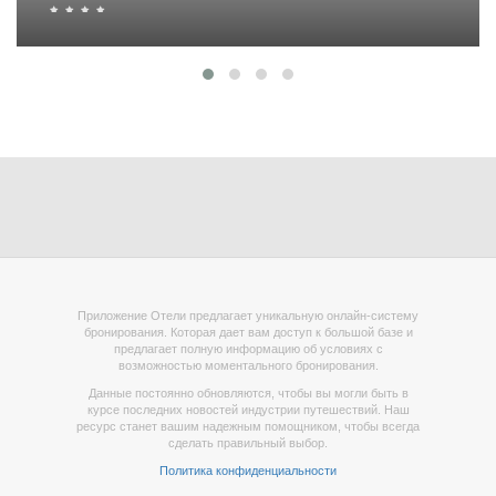
Приложение Отели предлагает уникальную онлайн-систему
бронирования. Которая дает вам доступ к большой базе и
предлагает полную информацию об условиях с
возможностью моментального бронирования.
Данные постоянно обновляются, чтобы вы могли быть в
курсе последних новостей индустрии путешествий. Наш
ресурс станет вашим надежным помощником, чтобы всегда
сделать правильный выбор.
Политика конфиденциальности