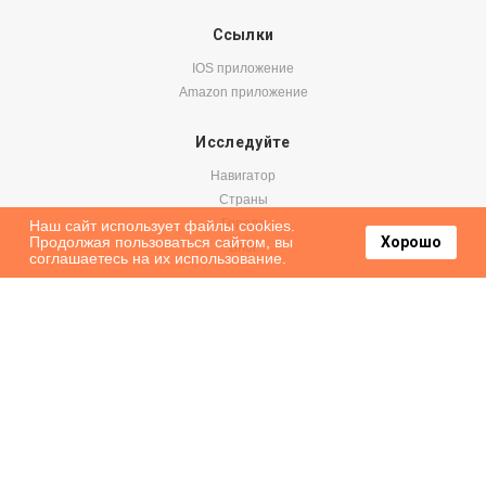
Ссылки
IOS приложение
Amazon приложение
Исследуйте
Навигатор
Страны
Города
Наш сайт использует файлы cookies.
Продолжая пользоваться сайтом, вы
Хорошо
Блог
соглашаетесь на их использование.
Бронируйте
Авиабилеты
Аренда авто
Паромы