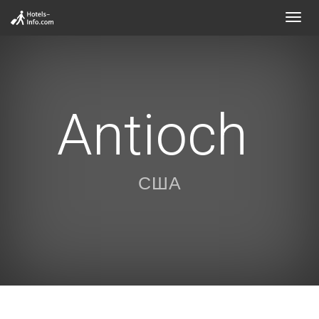
Toggl
navig
Antioch
США