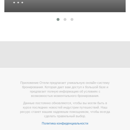
Приложение Отели предлагает уникальную онлайн-систему
бронирования. Которая дает вам доступ к большой базе и
предлагает полную информацию об условиях с
возможностью моментального бронирования.
Данные постоянно обновляются, чтобы вы могли быть в
курсе последних новостей индустрии путешествий. Наш
ресурс станет вашим надежным помощником, чтобы всегда
сделать правильный выбор.
Политика конфиденциальности