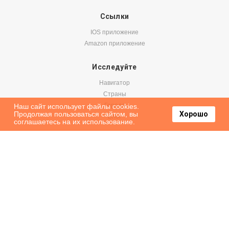
Ссылки
IOS приложение
Amazon приложение
Исследуйте
Навигатор
Страны
Города
Наш сайт использует файлы cookies.
Продолжая пользоваться сайтом, вы
Хорошо
Блог
соглашаетесь на их использование.
Бронируйте
Авиабилеты
Аренда авто
Паромы