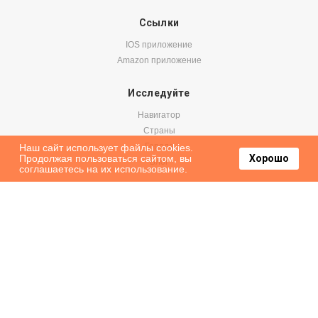
Ссылки
IOS приложение
Amazon приложение
Исследуйте
Навигатор
Страны
Города
Наш сайт использует файлы cookies.
Продолжая пользоваться сайтом, вы
Хорошо
Блог
соглашаетесь на их использование.
Бронируйте
Авиабилеты
Аренда авто
Паромы