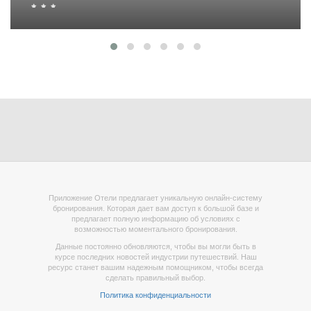
Приложение Отели предлагает уникальную онлайн-систему
бронирования. Которая дает вам доступ к большой базе и
предлагает полную информацию об условиях с
возможностью моментального бронирования.
Данные постоянно обновляются, чтобы вы могли быть в
курсе последних новостей индустрии путешествий. Наш
ресурс станет вашим надежным помощником, чтобы всегда
сделать правильный выбор.
Политика конфиденциальности