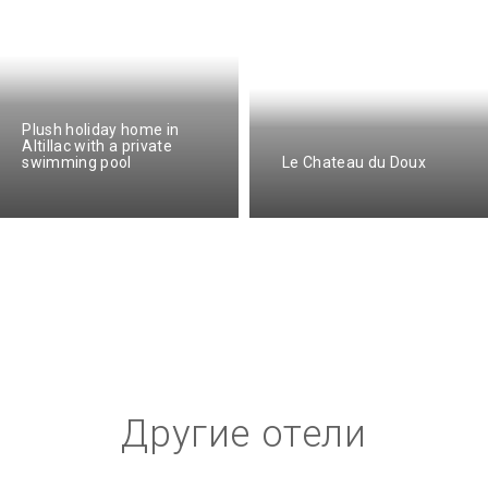
Plush holiday home in
Altillac with a private
swimming pool
Le Chateau du Doux
Другие отели