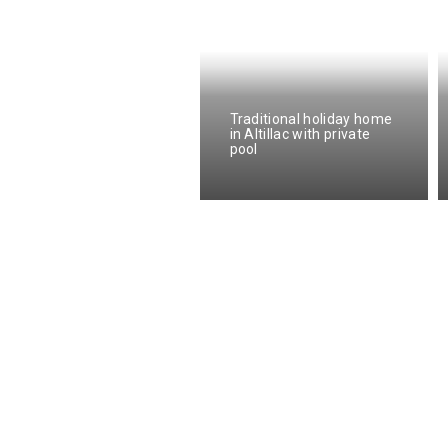
Traditional holiday home
ite Les Hauts de
in Altillac with private
ramond
pool