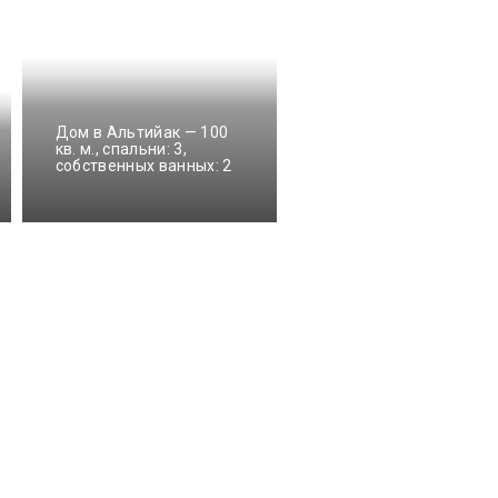
Дом в Альтийак — 100
кв. м., спальни: 3,
Holiday Home
собственных ванных: 2
Freyssignes - CBA200