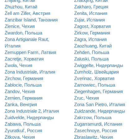
Zhijiang, Китай
Zhaoqing, Китай
Zhuzhou, Китай
Zakharo, Греция
Zell am Ziller, Австрия
Zenita, Испания
Zanzibar Island, Танзания
Zujar, Испания
Zlenice, Чехия
Zagost, Хорватия
Zwardon, Польша
Zirkow, Германия
Zona Artigianale Raut,
Zagra, Испания
Италия
Zaozhuang, Китай
Zemuppen Farm, Латвия
Zehden, Польша
Zacretje, Хорватия
Zaluski, Польша
Zwola, Чехия
Zwiggelte, Нидерланды
Zona Industriale, Италия
Zumholz, Швейцария
Zirchow, Германия
Zverinac, Хорватия
Zablocie, Польша
Zarnowiec, Польша
Zandov, Чехия
Ziegenhagen, Германия
Zernien, Германия
Zruc, Чехия
Zanka, Венгрия
Zona San Pietro, Италия
Zona Industriale 2, Италия
Zuidzande, Нидерланды
Zuidvelde, Нидерланды
Zakrzow, Польша
Zabawa, Польша
Zugarramurdi, Испания
Zyuratkul', Россия
Zasechnoye, Россия
Zitkova, Чехия
Zbraslawitz, Чехия