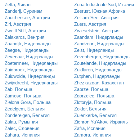
Zefta, Ливан
Zona Industriale Sud, Италия
Zanderij, Суринам
Zeerust, Южная Африка
Zauchensee, Австрия
Zell am See, Австрия
Zirl, Австрия
Zuers, Австрия
Zwettl Stift, Австрия
Zwieselstein, Австрия
Zalakaros, Венгрия
Zaandam, Нидерланды
Zaandijk, Нидерланды
Zandvoort, Нидерланды
Zeegse, Нидерланды
Zeist, Нидерланды
Zevenaar, Нидерланды
Zevenbergen, Нидерланды
Zoetermeer, Нидерланды
Zoutelande, Нидерланды
Zuidbroek, Нидерланды
Zuidlaren, Нидерланды
Zuidwolde, Нидерланды
Zutphen, Нидерланды
Zwijndrecht, Нидерланды
Zhezkazgan, Казахстан
Zab, Польша
Zabrze, Польша
Zamosc, Польша
Zgorzelec, Польша
Zielona Gora, Польша
Zlotoryja, Польша
Zedelgem, Бельгия
Zolder, Бельгия
Zondereigen, Бельгия
Zuienkerke, Бельгия
Zalau, Румыния
Zichron Ya'Akov, Израиль
Zalec, Словения
Zafra, Испания
Zahara, Испания
Zamora, Испания