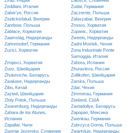
Zirad, Индия
Zalosce, Словения
Zeddiani, Италия
Zudar, Германия
Zabor'ye, Россия
Zaczernie, Польша
Zselickisfalud, Венгрия
Zalaszabar, Венгрия
Zarebow, Польша
Zrnovo, Хорватия
Zablace, Хорватия
Zupanic, Хорватия
Zaamslag, Нидерланды
Zweelo, Нидерланды
Zahrensdorf, Германия
Zadni Mostek, Чехия
Zuzici, Хорватия
Zona Industriale Ponte
Samoggia, Италия
Zmijavci, Хорватия
Zahora, Испания
Zuoz, Швейцария
Zhuravleva, Россия
Zhukeviche, Беларусь
Zollikofen, Швейцария
Zwaluwe, Нидерланды
Zarska, Польша
Zibo, Китай
Zdar, Чехия
Zaziwil, Швейцария
Zimmerau, Германия
Zloty Potok, Польша
Zeeland, США
Zwanenburg, Нидерланды
Zastadollye, Беларусь
Zahara de los Atunes,
Zapopan, Мексика
Испания
Zwenkau, Германия
Zapallar, Чили
Zubrzyca Gorna, Польша
Zgornje Jezersko, Словения
Zwartsluis, Нидерланды