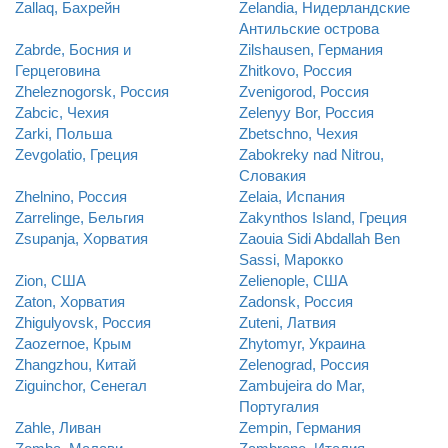
Zallaq, Бахрейн
Zelandia, Нидерландские
Антильские острова
Zabrde, Босния и
Zilshausen, Германия
Герцеговина
Zhitkovo, Россия
Zheleznogorsk, Россия
Zvenigorod, Россия
Zabcic, Чехия
Zelenyy Bor, Россия
Zarki, Польша
Zbetschno, Чехия
Zevgolatio, Греция
Zabokreky nad Nitrou,
Словакия
Zhelnino, Россия
Zelaia, Испания
Zarrelinge, Бельгия
Zakynthos Island, Греция
Zsupanja, Хорватия
Zaouia Sidi Abdallah Ben
Sassi, Марокко
Zion, США
Zelienople, США
Zaton, Хорватия
Zadonsk, Россия
Zhigulyovsk, Россия
Zuteni, Латвия
Zaozernoe, Крым
Zhytomyr, Украина
Zhangzhou, Китай
Zelenograd, Россия
Ziguinchor, Сенегал
Zambujeira do Mar,
Португалия
Zahle, Ливан
Zempin, Германия