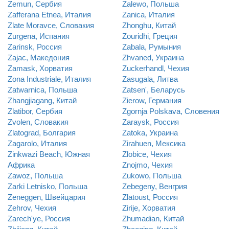
Zemun, Сербия
Zalewo, Польша
Zafferana Etnea, Италия
Zanica, Италия
Zlate Moravce, Словакия
Zhonghu, Китай
Zurgena, Испания
Zouridhi, Греция
Zarinsk, Россия
Zabala, Румыния
Zajac, Македония
Zhvaned, Украина
Zamask, Хорватия
Zuckerhandl, Чехия
Zona Industriale, Италия
Zasugala, Литва
Zatwarnica, Польша
Zatsen', Беларусь
Zhangjiagang, Китай
Zierow, Германия
Zlatibor, Сербия
Zgornja Polskava, Словения
Zvolen, Словакия
Zaraysk, Россия
Zlatograd, Болгария
Zatoka, Украина
Zagarolo, Италия
Zirahuen, Мексика
Zinkwazi Beach, Южная
Zlobice, Чехия
Африка
Znojmo, Чехия
Zawoz, Польша
Zukowo, Польша
Zarki Letnisko, Польша
Zebegeny, Венгрия
Zeneggen, Швейцария
Zlatoust, Россия
Zehrov, Чехия
Zirije, Хорватия
Zarech'ye, Россия
Zhumadian, Китай