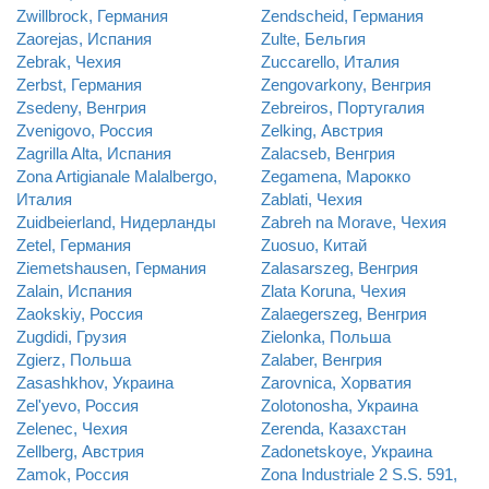
Zwillbrock, Германия
Zendscheid, Германия
Zaorejas, Испания
Zulte, Бельгия
Zebrak, Чехия
Zuccarello, Италия
Zerbst, Германия
Zengovarkony, Венгрия
Zsedeny, Венгрия
Zebreiros, Португалия
Zvenigovo, Россия
Zelking, Австрия
Zagrilla Alta, Испания
Zalacseb, Венгрия
Zona Artigianale Malalbergo,
Zegamena, Марокко
Италия
Zablati, Чехия
Zuidbeierland, Нидерланды
Zabreh na Morave, Чехия
Zetel, Германия
Zuosuo, Китай
Ziemetshausen, Германия
Zalasarszeg, Венгрия
Zalain, Испания
Zlata Koruna, Чехия
Zaokskiy, Россия
Zalaegerszeg, Венгрия
Zugdidi, Грузия
Zielonka, Польша
Zgierz, Польша
Zalaber, Венгрия
Zasashkhov, Украина
Zarovnica, Хорватия
Zel'yevo, Россия
Zolotonosha, Украина
Zelenec, Чехия
Zerenda, Казахстан
Zellberg, Австрия
Zadonetskoye, Украина
Zamok, Россия
Zona Industriale 2 S.S. 591,