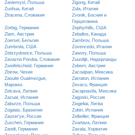
Zaniemysl, Польша
Zigong, Китай
Zunhua, Китай
Zula, Италия
Ztracena, Словакия
Zvonik, Босния и
Герцеговина
Zorbig, Германия
Zephyrhills, США
Zlam, Австрия
Zeballos, Канада
Zoersel, Бельгия
Zambrov, Польша
Zumbrota, США
Zovencedo, Италия
Zebrzydowice, Польша
Zawory, Польша
Zavazna Poruba, Словакия
Zuurdijk, Нидерланды
Zweifelscheid, Германия
Zobern, Австрия
Zbirow, Чехия
Zacoalpan, Мексика
Zaouite Oualmezgue,
Zarraton, Испания
Марокко
Zevaco, Франция
Zelcava, Латвия
Zacapoaxtla, Мексика
Zazuar, Испания
Zagoski, Россия
Zaburze, Польша
Ziogeliai, Литва
Zogaias, Бразилия
Zubiri, Испания
Zaozer'ye, Россия
Zellwiller, Франция
Zuschen, Германия
Zvartava, Латвия
Zandt, Германия
Zavala, Хорватия