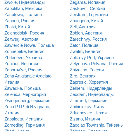
Zwolle, Нидерланды
Zegama, Испания
Zapotitlan, Мексика
Zaskovci, Сербия
Zasutowo, Польша
Zeiskam, Германия
Zaborki, Россия
Zhangcun, Китай
Zhaixi, Китай
Zell, Австрия
Zelenodolsk, Россия
Zoblen, Австрия
Zeltweg, Австрия
Zarechnyy, Россия
Zawiercie Nowe, Польша
Zator, Польша
Zonnebeke, Бельгия
Zwalm, Бельгия
Zhdenevo, Украина
Zaliznyy Port, Украина
Zubiaur, Испания
Zelyonaya Polyana, Россия
Zaborov'ye, Россия
Zhivotino, Россия
Zona Artigianale Argelato,
Zirc, Венгрия
Италия
Zapresic, Хорватия
Zawadka, Польша
Zelhem, Нидерланды
Zelenica, Черногория
Zeddam, Нидерланды
Zwingenberg, Германия
Zimmert, Германия
Zona P.I.P. di Rivignano,
Zhibininkay, Литва
Италия
Zduchovice, Чехия
Zabalceta, Испания
Zizano, Италия
Zorneding, Германия
Zaociao Township, Тайвань