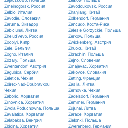
Zajaczkowo, Польша
Zelkow, Польша
Zmeinogorsk, Россия
Zavodoukovsk, Россия
Zelbio, Италия
Zhanjiang, Китай
Zavodie, Словакия
Zolkendorf, Германия
Zaruma, Эквадор
Zancudo, Коста-Рика
Zabiciunai, Литва
Zalesie Gorzyckie, Польша
Zhelud'vevo, Россия
Zerkow, Польша
Zoobiyi, Кипр
Zwickenberg, Австрия
Zele, Бельгия
Zhuoxu, Китай
Zogno, Италия
Zbrachlin, Польша
Zdzary, Польша
Zejno, Словения
Zwentendorf, Австрия
Zmajevac, Хорватия
Zagubica, Сербия
Zakovce, Словакия
Zeletice, Чехия
Zetting, Франция
Zdirec-Nad-Doubravkou,
Zasliai, Литва
Чехия
Zernovka, Чехия
Zaboric, Хорватия
Zadelsdorf, Германия
Zrnovnica, Хорватия
Zemmer, Германия
Zwola Poduchowna, Польша
Zujunai, Литва
Zavalatica, Хорватия
Zarace, Хорватия
Zalabaksa, Венгрия
Zielonki, Польша
Zbicina, Хорватия
Zwerenberg, Германия