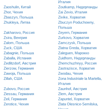
Италия
Zaoshulin, Китай
Zoutkamp, Нидерланды
Zhor, Чехия
Zai Zevio, Италия
Zbaszyn, Польша
Zivike, Хорватия
Zhukleya, Литва
Zbuczyn Poduchowny,
Польша
Zakharovo, Россия
Zeyern, Германия
Zsira, Венгрия
Zurkovo, Хорватия
Zalom, Польша
Zamczysk, Польша
Zuck, США
Zlatna Greda, Хорватия
Zabagnie, Польша
Zaleguen, Марокко
Zaballa, Испания
Zuidhorn, Нидерланды
Zedlitzdorf, Австрия
Zhemchuzhnyy, Россия
Zierzow, Германия
Zastrazisce, Хорватия
Zawoja, Польша
Zwodau, Чехия
Zillah, США
Zona Industriale la Martella,
Италия
Zubovo, Россия
Zaunhof, Австрия
Ziessau, Германия
Zlem, Австрия
Zeil, Германия
Zapuntel, Хорватия
Zerotice, Чехия
Zlata Olesnice-Semilska,