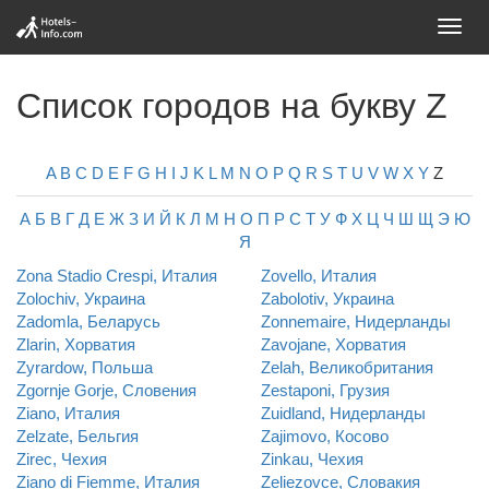
Toggl
navig
Список городов на букву Z
A
B
C
D
E
F
G
H
I
J
K
L
M
N
O
P
Q
R
S
T
U
V
W
X
Y
Z
А
Б
В
Г
Д
Е
Ж
З
И
Й
К
Л
М
Н
О
П
Р
С
Т
У
Ф
Х
Ц
Ч
Ш
Щ
Э
Ю
Я
Zona Stadio Crespi, Италия
Zovello, Италия
Zolochiv, Украина
Zabolotiv, Украина
Zadomla, Беларусь
Zonnemaire, Нидерланды
Zlarin, Хорватия
Zavojane, Хорватия
Zyrardow, Польша
Zelah, Великобритания
Zgornje Gorje, Словения
Zestaponi, Грузия
Ziano, Италия
Zuidland, Нидерланды
Zelzate, Бельгия
Zajimovo, Косово
Zirec, Чехия
Zinkau, Чехия
Ziano di Fiemme, Италия
Zeliezovce, Словакия