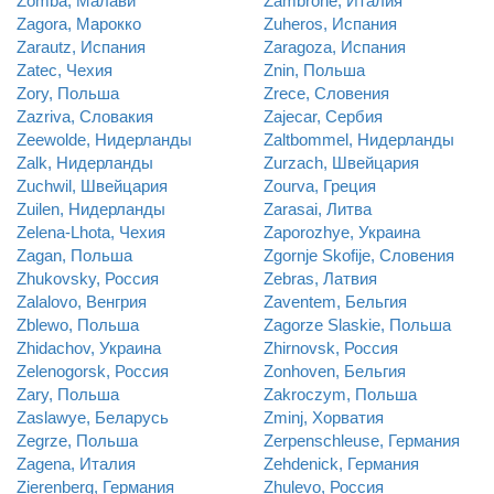
Zomba, Малави
Zambrone, Италия
Zagora, Марокко
Zuheros, Испания
Zarautz, Испания
Zaragoza, Испания
Zatec, Чехия
Znin, Польша
Zory, Польша
Zrece, Словения
Zazriva, Словакия
Zajecar, Сербия
Zeewolde, Нидерланды
Zaltbommel, Нидерланды
Zalk, Нидерланды
Zurzach, Швейцария
Zuchwil, Швейцария
Zourva, Греция
Zuilen, Нидерланды
Zarasai, Литва
Zelena-Lhota, Чехия
Zaporozhye, Украина
Zagan, Польша
Zgornje Skofije, Словения
Zhukovsky, Россия
Zebras, Латвия
Zalalovo, Венгрия
Zaventem, Бельгия
Zblewo, Польша
Zagorze Slaskie, Польша
Zhidachov, Украина
Zhirnovsk, Россия
Zelenogorsk, Россия
Zonhoven, Бельгия
Zary, Польша
Zakroczym, Польша
Zaslawye, Беларусь
Zminj, Хорватия
Zegrze, Польша
Zerpenschleuse, Германия
Zagena, Италия
Zehdenick, Германия
Zierenberg, Германия
Zhulevo, Россия