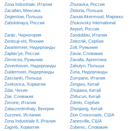
Zona Industriale, Италия
Zhuravka, Россия
Zacatlan, Мексика
Zlotoria, Польша
Zegiestow, Польша
Zaouia Akermoud, Марокко
Zabolotnaya, Россия
Zhukovsky International
Airport, Россия
Zanjic, Черногория
Zandobbio, Италия
Zentsuji-shi, Япония
Zeleznik, Сербия
Zwartemeer, Нидерланды
Zolt, Румыния
Zaplav'ye, Россия
Zavar, Словакия
Zimnicea, Румыния
Zavalla, Аргентина
Zevenhoven, Нидерланды
Zahutyn, Польша
Zuidermeer, Нидерланды
Zuna, Нидерланды
Zascianki, Польша
Zumpano, Италия
Zvekovica, Хорватия
Zengwu, Китай
Zdar, Чехия
Zhujiawa, Китай
Ziar, Словакия
Zhifucun, Китай
Zimone, Италия
Zdrelo, Сербия
Zalaszentmihaly, Венгрия
Zhenjiang, Китай
Zuzones, Испания
Zion Crossroads, США
Zona Industriale II, Италия
Zanesville, США
Zagreb, Хорватия
Zuberec, Словакия