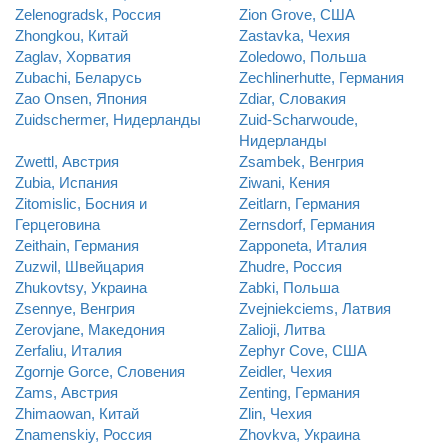
Zelenogradsk, Россия
Zion Grove, США
Zhongkou, Китай
Zastavka, Чехия
Zaglav, Хорватия
Zoledowo, Польша
Zubachi, Беларусь
Zechlinerhutte, Германия
Zao Onsen, Япония
Zdiar, Словакия
Zuidschermer, Нидерланды
Zuid-Scharwoude,
Нидерланды
Zwettl, Австрия
Zsambek, Венгрия
Zubia, Испания
Ziwani, Кения
Zitomislic, Босния и
Zeitlarn, Германия
Герцеговина
Zernsdorf, Германия
Zeithain, Германия
Zapponeta, Италия
Zuzwil, Швейцария
Zhudre, Россия
Zhukovtsy, Украина
Zabki, Польша
Zsennye, Венгрия
Zvejniekciems, Латвия
Zerovjane, Македония
Zalioji, Литва
Zerfaliu, Италия
Zephyr Cove, США
Zgornje Gorce, Словения
Zeidler, Чехия
Zams, Австрия
Zenting, Германия
Zhimaowan, Китай
Zlin, Чехия
Znamenskiy, Россия
Zhovkva, Украина