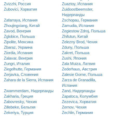
Zvizzhi, Россия
Zuaztoy, Испания
Zubovici, Хорватия
Zuidoostbeemster,
Нидерланды
Zafarraya, Испания
Zschopau, Германия
Zhoujingxiang, Китай
Zamudia, Испания
Zavod, Венгрия
Zegiestow Zdroj, Польша
Zglobice, Польша
Zhifutun, Китай
Zipolite, Мексика
Zelezny Brod, Чехия
Zbaraz, Украина
Zduny, Польша
Ziordia, Испания
Zakret, Польша
Zalavar, Венгрия
Zushi, Япония
Zungri, Италия
Zala Muiza, Латвия
Ziegelhutte, Германия
Zederhaus, Австрия
Zerjavka, Словения
Zalesie Gorne, Польша
Zahara de la Sierra, Испания
Zarza de Granadilla,
Испания
Zwammerdam, Нидерланды
Zand, Нидерланды
Zakharia, Греция
Zapatoca, Колумбия
Zabovresky, Чехия
Zezevica, Хорватия
Zillebeke, Бельгия
Zernov, Чехия
Zekeriya, Турция
Zechlin, Германия