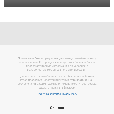
Приложение Отели предлагает уникальную онлайн-систему
бронирования. Которая дает вам доступ к большой базе и
предлагает полную информацию об условиях с
возможностью моментального бронирования.
Данные постоянно обновляются, чтобы вы могли быть в
курсе последних новостей индустрии путешествий. Наш
ресурс станет вашим надежным помощником, чтобы всегда
сделать правильный выбор.
Политика конфиденциальности
Ссылки