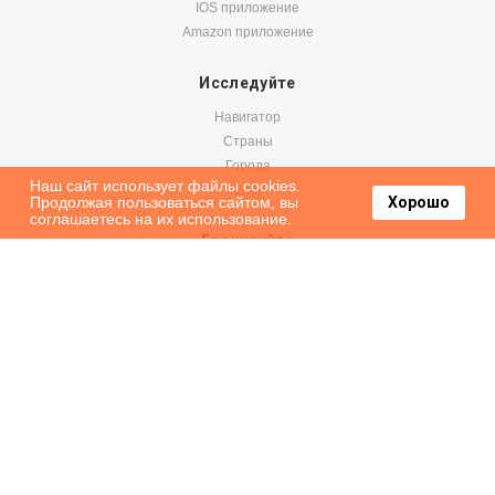
IOS приложение
Amazon приложение
Исследуйте
Навигатор
Страны
Города
Наш сайт использует файлы cookies.
Блог
Продолжая пользоваться сайтом, вы
Хорошо
соглашаетесь на их использование.
Бронируйте
Авиабилеты
Аренда авто
Паромы
Оформить подписку на наши новости