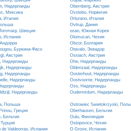
en, Нидерланды
Obernberg, Австрия
ec, Мексика
Ovstebo, Норвегия
a, Италия
Orturano, Италия
Польша
Ovtrup, Дания
 Tommarp, Швеция
osan, Южная Корея
o, Испания
Olomucan, Чехия
 Андорра
Obzor, Болгария
ougou, Буркина-Фасо
Otavalo, Эквадор
gl, Австрия
Ossiach, Австрия
 , Нидерланды
Ohe, Нидерланды
ijk, Нидерланды
Oldenzaal, Нидерланды
rg, Нидерланды
Oosterhout, Нидерланды
elle, Нидерланды
Oostvoorne, Нидерланды
 Нидерланды
Oss, Нидерланды
ldtzijl, Нидерланды
Oudemirdum, Нидерланды
a, Польша
Ostrowiec Swietokrzyski, Пол
rinou, Греция
Oberhausen, Бельгия
e, Бельгия
Oulu, Финляндия
 Турция
Ostopovice, Чехия
 de Valdeorras, Испания
O Grove, Испания