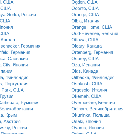
d, США
Ogden, США
, США
Oconto, США
ya Gorka, Россия
Orange, США
 США
Olbia, Италия
Япония
Orange Home, США
 США
Oud-Heverlee, Бельгия
 Ангола
Ottawa, США
senacker, Германия
Oleary, Канада
nfeld, Германия
Ortenberg, Германия
ica, Словакия
Osprey, США
 City, Япония
Oza, Испания
спания
Olds, Канада
ila, Финляндия
Oitbacka, Финляндия
s, Португалия
Oshkosh, США
d Park, США
Orgosolo, Италия
Грузия
Okemah, США
artisoara, Румыния
Overboelare, Бельгия
 Великобритания
Odiham, Великобритания
ka, Крым
Okuninka, Польша
, Австрия
Osaki, Япония
skiy, Россия
Oyama, Япония
, Португалия
Odem, США