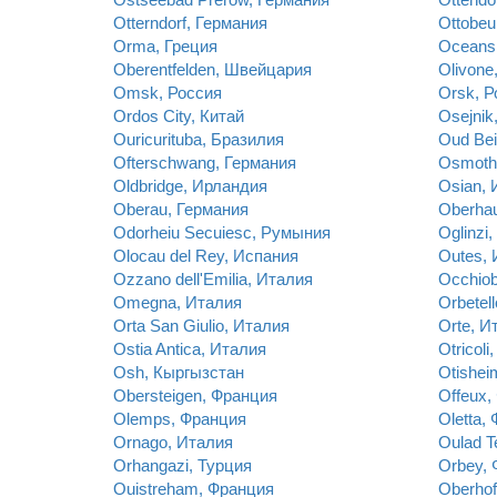
Otterndorf, Германия
Ottobeu
Orma, Греция
Oceans
Oberentfelden, Швейцария
Olivone
Omsk, Россия
Orsk, Р
Ordos City, Китай
Osejnik
Ouricurituba, Бразилия
Oud Bei
Ofterschwang, Германия
Osmothe
Oldbridge, Ирландия
Osian, 
Oberau, Германия
Oberha
Odorheiu Secuiesc, Румыния
Oglinzi
Olocau del Rey, Испания
Outes, 
Ozzano dell'Emilia, Италия
Occhiob
Omegna, Италия
Orbetel
Orta San Giulio, Италия
Orte, И
Ostia Antica, Италия
Otricoli
Osh, Кыргызстан
Otishei
Obersteigen, Франция
Offeux,
Olemps, Франция
Oletta,
Ornago, Италия
Oulad T
Orhangazi, Турция
Orbey,
Ouistreham, Франция
Oberho