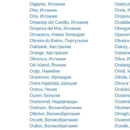
Ogijares, Испания
Oiartzu
Olot, Испания
Onda, 
Orio, Испания
Oropes
Orbaneja del Castillo, Испания
Oualidi
Oropesa del Mar, Испания
Obrego
Omarama, Новая Зеландия
Oponon
Oliveira do Bairro, Португалия
Oliveir
Oakbank, Австралия
Oakey,
Orange, Австралия
Osborne
Olivenza, Испания
Oliva, 
Oki Island, Япония
Ondang
Outjo, Намибия
Ohrid, 
Oranmore, Ирландия
Olinda,
Ostra Ingelstad, Швеция
Olsova 
Ostrov, Чехия
Oroklini
Ouren, Бельгия
Oostend
Oosterend, Нидерланды
Ooster
Oakham, Великобритания
Okeham
Ollerton, Великобритания
Omagh,
Ossett, Великобритания
Oswest
Oulton, Великобритания
Oundle