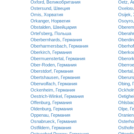
Oxford, Великобритания
Oetz, А
Ostersund, Швеция
Oxelos
Omis, Хорватия
Osijek,
Orkanger, Норвегия
Osoyro,
Obstalden, Швейцария
Oberem
Ortel'sberg, Польша
Oberahr
Oberbernhards, Германия
Oberdin
Oberharmersbach, Германия
Oberhof
Oberkirch, Германия
Oberko
Obermuenstertal, Германия
Oberork
Ober-Roden, Германия
Oberroe
Oberstdorf, Германия
Obertal
Obertshausen, Германия
Oberurs
Oberwolfach, Германия
Obing, 
Ockenheim, Германия
Ockhol
Oestrich-Winkel, Германия
Oetighe
Offenburg, Германия
Ohlsbac
Oldenburg, Германия
Olpe, Г
Oppenau, Германия
Oranien
Osnabrueck, Германия
Osterho
Ostfildern, Германия
Osthofe
Ostseebad Prerow, Германия
Ottendo