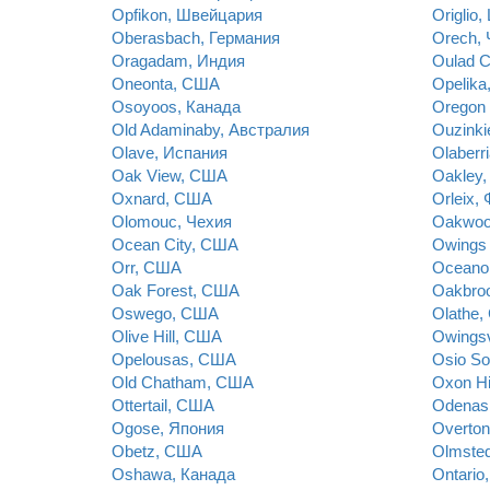
Opfikon, Швейцария
Origlio
Oberasbach, Германия
Orech, 
Oragadam, Индия
Oulad C
Oneonta, США
Opelik
Osoyoos, Канада
Oregon
Old Adaminaby, Австралия
Ouzink
Olave, Испания
Olaberr
Oak View, США
Oakley
Oxnard, США
Orleix,
Olomouc, Чехия
Oakwoo
Ocean City, США
Owings 
Orr, США
Oceano
Oak Forest, США
Oakbro
Oswego, США
Olathe
Olive Hill, США
Owingsv
Opelousas, США
Osio So
Old Chatham, США
Oxon Hi
Ottertail, США
Odenas
Ogose, Япония
Overto
Obetz, США
Olmste
Oshawa, Канада
Ontario