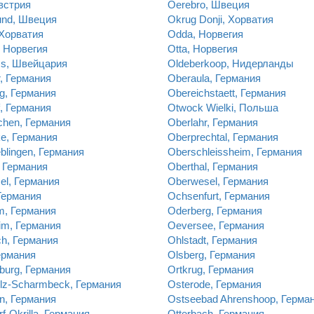
встрия
Oerebro, Швеция
und, Швеция
Okrug Donji, Хорватия
 Хорватия
Odda, Норвегия
 Норвегия
Otta, Норвегия
s, Швейцария
Oldeberkoop, Нидерланды
, Германия
Oberaula, Германия
g, Германия
Obereichstaett, Германия
, Германия
Otwock Wielki, Польша
chen, Германия
Oberlahr, Германия
e, Германия
Oberprechtal, Германия
blingen, Германия
Oberschleissheim, Германия
, Германия
Oberthal, Германия
el, Германия
Oberwesel, Германия
Германия
Ochsenfurt, Германия
m, Германия
Oderberg, Германия
im, Германия
Oeversee, Германия
h, Германия
Ohlstadt, Германия
ермания
Olsberg, Германия
burg, Германия
Ortkrug, Германия
lz-Scharmbeck, Германия
Osterode, Германия
n, Германия
Ostseebad Ahrenshoop, Герма
rf-Okrilla, Германия
Otterbach, Германия