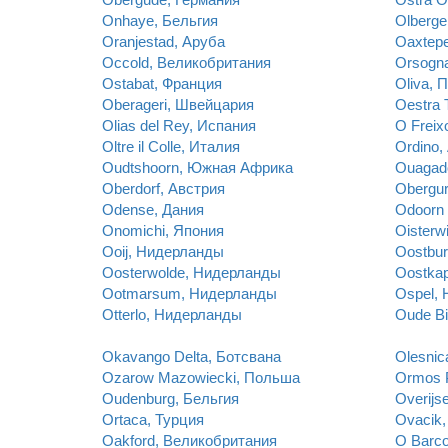
Onhaye, Бельгия
Olberg
Oranjestad, Аруба
Oaxtep
Occold, Великобритания
Orsogn
Ostabat, Франция
Oliva, 
Oberageri, Швейцария
Oestra
Olias del Rey, Испания
O Freix
Oltre il Colle, Италия
Ordino,
Oudtshoorn, Южная Африка
Ouagad
Oberdorf, Австрия
Obergur
Odense, Дания
Odoorn
Onomichi, Япония
Oisterw
Ooij, Нидерланды
Oostbu
Oosterwolde, Нидерланды
Oostkap
Ootmarsum, Нидерланды
Ospel,
Otterlo, Нидерланды
Oude Bi
Okavango Delta, Ботсвана
Olesnic
Ozarow Mazowiecki, Польша
Ormos P
Oudenburg, Бельгия
Overijs
Ortaca, Турция
Ovacik,
Oakford, Великобритания
O Barco