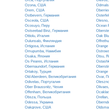
Ozona, США
Odmals
Orem, США
Oberrie
Ostbevern, Германия
Osterfe
Osceola, США
Olesno
Ocosuyo, Перу
Ocean 
Ostseebad Binz, Германия
Oberste
Ottiolu, Италия
Oak Blu
Oulunsalo, Финляндия
Offreth
Ortigosa, Испания
Orange
Omupumba, Намибия
Ostrow
Osaka, Япония
Otsu, Я
Os Peares, Испания
Ostashk
Obernaundorf, Германия
Oberst
Ortakoy, Турция
Orange
Old Aberdeen, Великобритания
Ovar, П
Odivelas, Португалия
Oleszn
Ober Braussnitz, Чехия
Olivaes
Offenham, Великобритания
Ocaklar
Obsza, Польша
Orellan
Odessa, Украина
Oberndo
Oakgrove, США
Oldsma