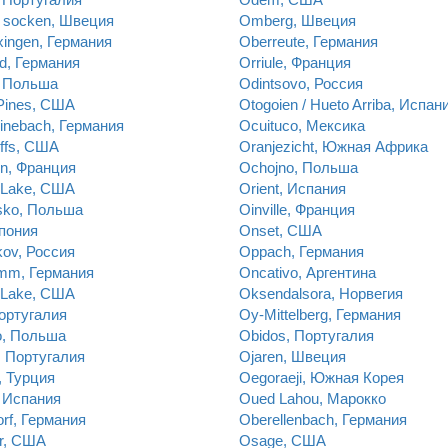
 socken, Швеция
Omberg, Швеция
xingen, Германия
Oberreute, Германия
ld, Германия
Orriule, Франция
, Польша
Odintsovo, Россия
Pines, США
Otogoien / Hueto Arriba, Испан
inebach, Германия
Ocuituco, Мексика
ffs, США
Oranjezicht, Южная Африка
un, Франция
Ochojno, Польша
 Lake, США
Orient, Испания
sko, Польша
Oinville, Франция
пония
Onset, США
ov, Россия
Oppach, Германия
imm, Германия
Oncativo, Аргентина
 Lake, США
Oksendalsora, Норвегия
ортугалия
Oy-Mittelberg, Германия
o, Польша
Obidos, Португалия
, Португалия
Ojaren, Швеция
, Турция
Oegoraeji, Южная Корея
, Испания
Oued Lahou, Марокко
rf, Германия
Oberellenbach, Германия
r, США
Osage, США