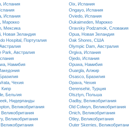
n, Испания
Oix, Испания
Испания
Ongayo, Испания
a, Испания
Oviedo, Испания
a, Марокко
Oukaimeden, Марокко
n, Мексика
Oravsky Podzamok, Словакия
i, Новая Зеландия
Opua, Новая Зеландия
a do Hospital, Португалия
Oak Shores, США
 Австралия
Olympic Dam, Австралия
 Park, Австралия
Orgiva, Испания
Испания
Ojedo, Испания
wa, Намибия
Opuwa, Намибия
Македония
Ouargla, Алжир
 Бразилия
Osasco, Бразилия
Vrata, Чехия
Opava, Чехия
, Кипр
Oerensehir, Турция
e, Бельгия
Olsztyn, Польша
beek, Нидерланды
Oadby, Великобритания
pton, Великобритания
Old Colwyn, Великобритания
 Великобритания
Onich, Великобритания
ry, Великобритания
Otley, Великобритания
, Великобритания
Outer Skerries, Великобритан