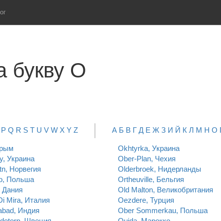
ог
а букву O
P
Q
R
S
T
U
V
W
X
Y
Z
А
Б
В
Г
Д
Е
Ж
З
И
Й
К
Л
М
Н
О
Крым
Okhtyrka, Украина
y, Украина
Ober-Plan, Чехия
n, Норвегия
Olderbroek, Нидерланды
o, Польша
Ortheuville, Бельгия
 Дания
Old Malton, Великобритания
Di Mira, Италия
Oezdere, Турция
bad, Индия
Ober Sommerkau, Польша
detorp, Швеция
Oujda, Марокко