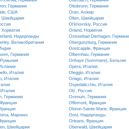
ren, Германия
Ottobrunn, Германия
ide, США
Oran, Алжир
, Швейцария
Olten, Швейцария
оссия
Ol'khovskiy, Россия
, Хорватия
Orland, Норвегия
erland, Нидерланды
Ostseebad Dierhagen, Германи
rley, Великобритания
Obergunzburg, Германия
Индия
Oostcapple, Франция
usen, Германия
Olbernhau, Германия
, Румыния
Onhaye (Sommiere), Бельгия
Испания
Opera, Италия
ello, Италия
Oleggio, Италия
lo, Италия
Oriago, Италия
талия
Ospedalicchio, Италия
, Италия
Ob', Россия
m, Германия
Ovenum, Германия
 Франция
Offemont, Франция
 Франция
Oloron-Sainte-Marie, Франция
eima, Марокко
Oost, Нидерланды
 Франция
Orleans, Франция
fen, Швейцария
Oberwald, Швейцария