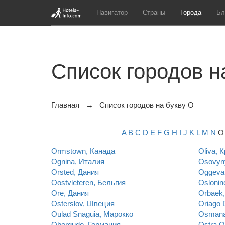
Навигатор
Страны
Города
Бл
Список городов н
Главная
Список городов на букву O
A
B
C
D
E
F
G
H
I
J
K
L
M
N
O
Ormstown, Канада
Oliva, 
Ognina, Италия
Osovyn
Orsted, Дания
Oggevat
Oostvleteren, Бельгия
Oslonin
Ore, Дания
Orbaek,
Osterslov, Швеция
Oriago 
Oulad Snaguia, Марокко
Osmana
Obergude, Германия
Ostra O