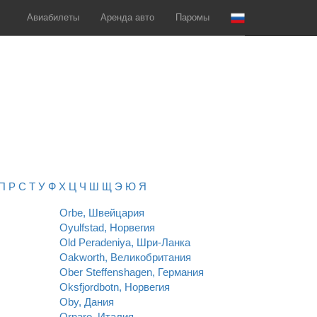
Авиабилеты
Аренда авто
Паромы
П
Р
С
Т
У
Ф
Х
Ц
Ч
Ш
Щ
Э
Ю
Я
Orbe, Швейцария
Oyulfstad, Норвегия
Old Peradeniya, Шри-Ланка
Oakworth, Великобритания
Ober Steffenshagen, Германия
Oksfjordbotn, Норвегия
Oby, Дания
Ornaro, Италия