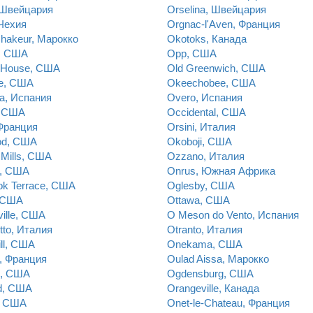
, Швейцария
Orselina, Швейцария
Чехия
Orgnac-l'Aven, Франция
hakeur, Марокко
Okotoks, Канада
a, США
Opp, США
 House, США
Old Greenwich, США
ie, США
Okeechobee, США
ia, Испания
Overo, Испания
, США
Occidental, США
 Франция
Orsini, Италия
d, США
Okoboji, США
Mills, США
Ozzano, Италия
, США
Onrus, Южная Африка
ok Terrace, США
Oglesby, США
, США
Ottawa, США
ille, США
O Meson do Vento, Испания
tto, Италия
Otranto, Италия
ll, США
Onekama, США
, Франция
Oulad Aissa, Марокко
n, США
Ogdensburg, США
d, США
Orangeville, Канада
, США
Onet-le-Chateau, Франция