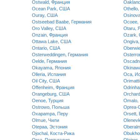
Ostwald, Франция
Oaklan
Ocean Park, США
Othello
Ouray, США
Osinova
Ostseebad Baabe, Германия
Ocoee,
Oro Valley, США
Otaru, 
Onzain, Франция
Ozark,
Ottawa Lake, США
Ongiva,
Ontario, США
Oberwie
Osterweddingen, Германия
Osterro
Oelde, Германия
Oscadn
Okayama, Япония
Okinawa
Olleria, Испания
Oca, И
Oil City, США
Orimatt
Offenheim, Франция
Odrinha
Orangeburg, США
Orchar
Oenoe, Турция
Omalo, 
Ostrowo, Польша
Oprea-C
Oxapampa, Перу
Orsett,
Olmue, Чили
Olenev
Otepaa, Эстония
Oberalm
Ojochal, Коста-Рика
Obukhov
Orca, Португалия
Oleiros