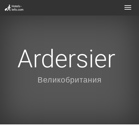
Toggl
navig
Ardersier
Великобритания