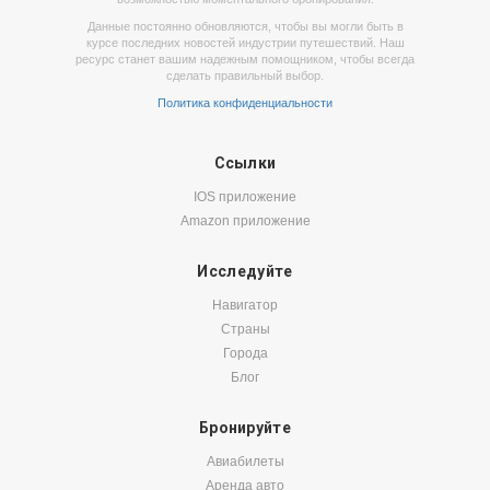
Данные постоянно обновляются, чтобы вы могли быть в
курсе последних новостей индустрии путешествий. Наш
ресурс станет вашим надежным помощником, чтобы всегда
сделать правильный выбор.
Политика конфиденциальности
Ссылки
IOS приложение
Amazon приложение
Исследуйте
Навигатор
Страны
Города
Блог
Бронируйте
Авиабилеты
Аренда авто