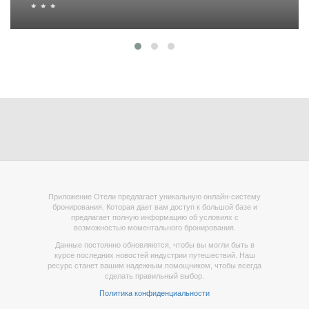
Приложение Отели предлагает уникальную онлайн-систему
бронирования. Которая дает вам доступ к большой базе и
предлагает полную информацию об условиях с
возможностью моментального бронирования.
Данные постоянно обновляются, чтобы вы могли быть в
курсе последних новостей индустрии путешествий. Наш
ресурс станет вашим надежным помощником, чтобы всегда
сделать правильный выбор.
Политика конфиденциальности