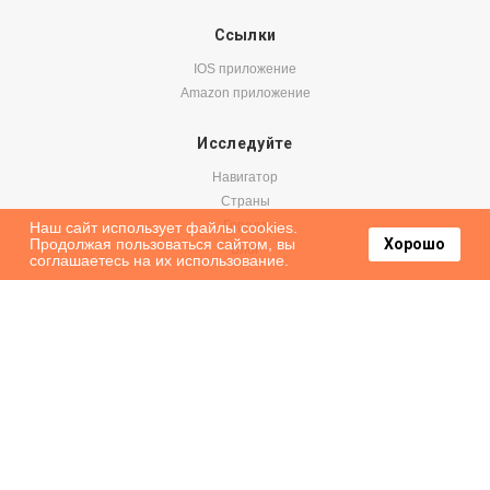
Ссылки
IOS приложение
Amazon приложение
Исследуйте
Навигатор
Страны
Города
Наш сайт использует файлы cookies.
Продолжая пользоваться сайтом, вы
Хорошо
Блог
соглашаетесь на их использование.
Бронируйте
Авиабилеты
Аренда авто
Паромы