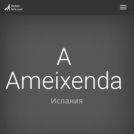
Toggl
navig
A
Ameixenda
Испания