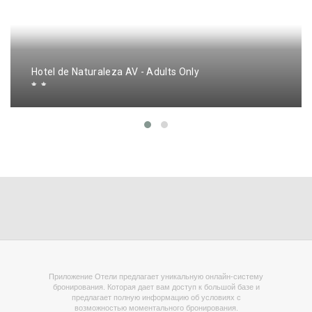
Hotel de Naturaleza AV - Adults Only
Приложение Отели предлагает уникальную онлайн-систему
бронирования. Которая дает вам доступ к большой базе и
предлагает полную информацию об условиях с
возможностью моментального бронирования.