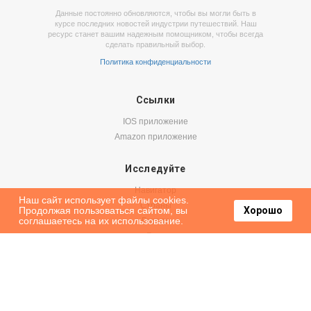
Данные постоянно обновляются, чтобы вы могли быть в
курсе последних новостей индустрии путешествий. Наш
ресурс станет вашим надежным помощником, чтобы всегда
сделать правильный выбор.
Политика конфиденциальности
Ссылки
IOS приложение
Amazon приложение
Исследуйте
Навигатор
Наш сайт использует файлы cookies.
Страны
Продолжая пользоваться сайтом, вы
Хорошо
соглашаетесь на их использование.
Города
Блог
Бронируйте
Авиабилеты
Аренда авто