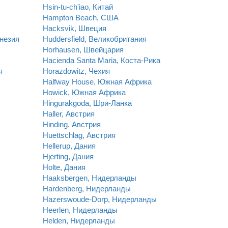
Hsin-tu-ch'iao, Китай
Hampton Beach, США
Hacksvik, Швеция
инезия
Huddersfield, Великобритания
Horhausen, Швейцария
Hacienda Santa Maria, Коста-Рика
я
Horazdowitz, Чехия
Halfway House, Южная Африка
Howick, Южная Африка
Hingurakgoda, Шри-Ланка
Haller, Австрия
Hinding, Австрия
Huettschlag, Австрия
Hellerup, Дания
Hjerting, Дания
Holte, Дания
Haaksbergen, Нидерланды
Hardenberg, Нидерланды
Hazerswoude-Dorp, Нидерланды
Heerlen, Нидерланды
Helden, Нидерланды