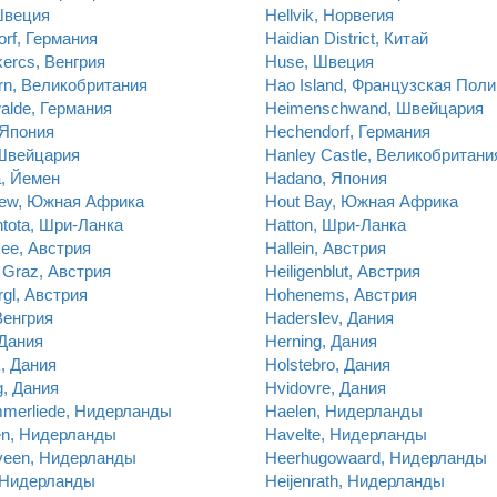
Швеция
Hellvik, Норвегия
rf, Германия
Haidian District, Китай
ercs, Венгрия
Huse, Швеция
rn, Великобритания
Hao Island, Французская Пол
alde, Германия
Heimenschwand, Швейцария
 Япония
Hechendorf, Германия
 Швейцария
Hanley Castle, Великобритани
, Йемен
Hadano, Япония
ew, Южная Африка
Hout Bay, Южная Африка
tota, Шри-Ланка
Hatton, Шри-Ланка
ee, Австрия
Hallein, Австрия
i Graz, Австрия
Heiligenblut, Австрия
gl, Австрия
Hohenems, Австрия
Венгрия
Haderslev, Дания
 Дания
Herning, Дания
, Дания
Holstebro, Дания
, Дания
Hvidovre, Дания
mmerliede, Нидерланды
Haelen, Нидерланды
en, Нидерланды
Havelte, Нидерланды
veen, Нидерланды
Heerhugowaard, Нидерланды
 Нидерланды
Heijenrath, Нидерланды