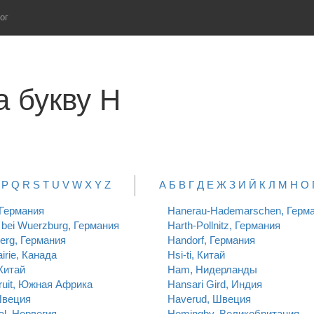
ог
а букву H
P
Q
R
S
T
U
V
W
X
Y
Z
А
Б
В
Г
Д
Е
Ж
З
И
Й
К
Л
М
Н
О
 Германия
Hanerau-Hademarschen, Герм
bei Wuerzburg, Германия
Harth-Pollnitz, Германия
erg, Германия
Handorf, Германия
airie, Канада
Hsi-ti, Китай
 Китай
Ham, Нидерланды
ruit, Южная Африка
Hansari Gird, Индия
Швеция
Haverud, Швеция
l, Норвегия
Hemingby, Великобритания