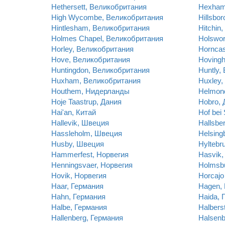
Hethersett, Великобритания
Hexham
High Wycombe, Великобритания
Hillsbo
Hintlesham, Великобритания
Hitchin
Holmes Chapel, Великобритания
Holswor
Horley, Великобритания
Horncas
Hove, Великобритания
Hoving
Huntingdon, Великобритания
Huntly,
Huxham, Великобритания
Huxley,
Houthem, Нидерланды
Helmon
Hoje Taastrup, Дания
Hobro, 
Hai'an, Китай
Hof bei
Hallevik, Швеция
Hallsbe
Hassleholm, Швеция
Helsing
Husby, Швеция
Hyltebr
Hammerfest, Норвегия
Hasvik,
Henningsvaer, Норвегия
Holmsb
Hovik, Норвегия
Horcajo
Haar, Германия
Hagen,
Hahn, Германия
Haida, 
Halbe, Германия
Halbers
Hallenberg, Германия
Halsenb