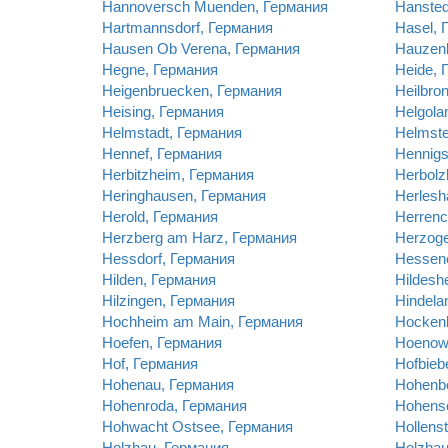
Hannoversch Muenden, Германия
Hansted
Hartmannsdorf, Германия
Hasel, 
Hausen Ob Verena, Германия
Hauzen
Hegne, Германия
Heide, 
Heigenbruecken, Германия
Heilbro
Heising, Германия
Helgola
Helmstadt, Германия
Helmste
Hennef, Германия
Hennigs
Herbitzheim, Германия
Herbolz
Heringhausen, Германия
Herlesh
Herold, Германия
Herrenc
Herzberg am Harz, Германия
Herzoge
Hessdorf, Германия
Hessen
Hilden, Германия
Hildesh
Hilzingen, Германия
Hindela
Hochheim am Main, Германия
Hocken
Hoefen, Германия
Hoenow
Hof, Германия
Hofbieb
Hohenau, Германия
Hohenb
Hohenroda, Германия
Hohens
Hohwacht Ostsee, Германия
Hollens
Holzhau, Германия
Holzhau