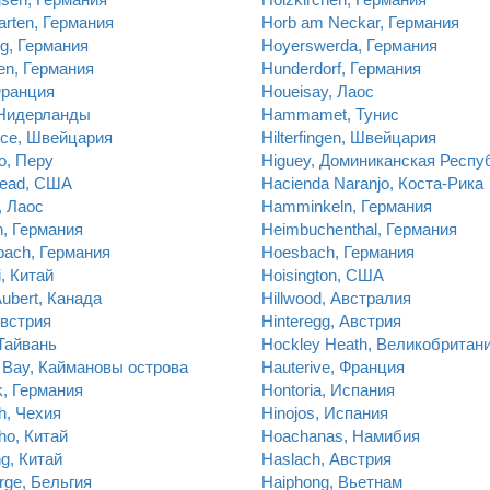
rten, Германия
Horb am Neckar, Германия
g, Германия
Hoyerswerda, Германия
en, Германия
Hunderdorf, Германия
Франция
Houeisay, Лаос
 Нидерланды
Hammamet, Тунис
ce, Швейцария
Hilterfingen, Швейцария
o, Перу
Higuey, Доминиканская Респу
ead, США
Hacienda Naranjo, Коста-Рика
, Лаос
Hamminkeln, Германия
, Германия
Heimbuchenthal, Германия
bach, Германия
Hoesbach, Германия
i, Китай
Hoisington, США
ubert, Канада
Hillwood, Австралия
Австрия
Hinteregg, Австрия
Тайвань
Hockley Heath, Великобритан
 Bay, Каймановы острова
Hauterive, Франция
k, Германия
Hontoria, Испания
h, Чехия
Hinojos, Испания
ho, Китай
Hoachanas, Намибия
ng, Китай
Haslach, Австрия
rge, Бельгия
Haiphong, Вьетнам