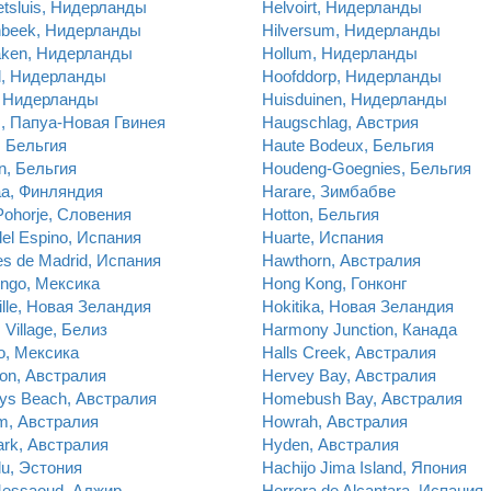
etsluis, Нидерланды
Helvoirt, Нидерланды
nbeek, Нидерланды
Hilversum, Нидерланды
aken, Нидерланды
Hollum, Нидерланды
d, Нидерланды
Hoofddorp, Нидерланды
, Нидерланды
Huisduinen, Нидерланды
, Папуа-Новая Гвинея
Haugschlag, Австрия
, Бельгия
Haute Bodeux, Бельгия
n, Бельгия
Houdeng-Goegnies, Бельгия
aa, Финляндия
Harare, Зимбабве
ohorje, Словения
Hotton, Бельгия
el Espino, Испания
Huarte, Испания
s de Madrid, Испания
Hawthorn, Австралия
ingo, Мексика
Hong Kong, Гонконг
ille, Новая Зеландия
Hokitika, Новая Зеландия
 Village, Белиз
Harmony Junction, Канада
o, Мексика
Halls Creek, Австралия
ton, Австралия
Hervey Bay, Австралия
ys Beach, Австралия
Homebush Bay, Австралия
m, Австралия
Howrah, Австралия
rk, Австралия
Hyden, Австралия
u, Эстония
Hachijo Jima Island, Япония
Messaoud, Алжир
Herrera de Alcantara, Испания