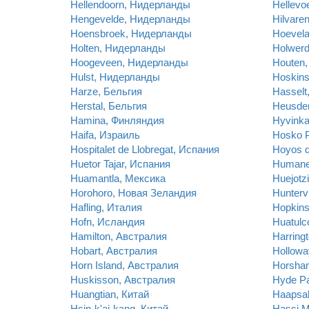
Hellendoorn, Нидерланды
Hellevo
Hengevelde, Нидерланды
Hilvare
Hoensbroek, Нидерланды
Hoevel
Holten, Нидерланды
Holwer
Hoogeveen, Нидерланды
Houten
Hulst, Нидерланды
Hoskins
Harze, Бельгия
Hasselt
Herstal, Бельгия
Heusde
Hamina, Финляндия
Hyvink
Haifa, Израиль
Hosko P
Hospitalet de Llobregat, Испания
Hoyos d
Huetor Tajar, Испания
Humane
Huamantla, Мексика
Huejotz
Horohoro, Новая Зеландия
Hunterv
Hafling, Италия
Hopkins
Hofn, Исландия
Huatulc
Hamilton, Австралия
Harring
Hobart, Австралия
Hollowa
Horn Island, Австралия
Horsha
Huskisson, Австралия
Hyde Pa
Huangtian, Китай
Haapsal
Hsin-k'ai-kang, Китай
Hassi 