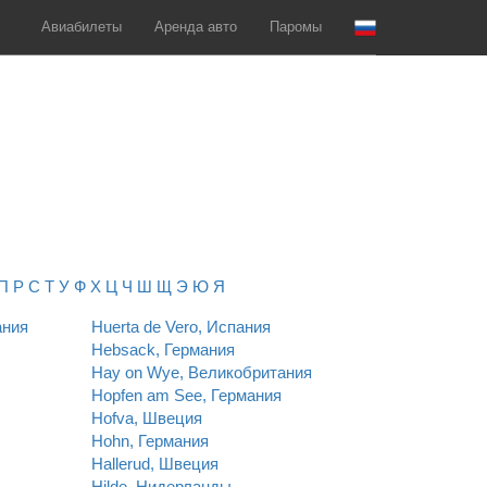
Авиабилеты
Аренда авто
Паромы
П
Р
С
Т
У
Ф
Х
Ц
Ч
Ш
Щ
Э
Ю
Я
ания
Huerta de Vero, Испания
Hebsack, Германия
Hay on Wye, Великобритания
Hopfen am See, Германия
Hofva, Швеция
Hohn, Германия
Hallerud, Швеция
Hilde, Нидерланды