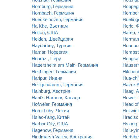
Homburg, Германия
Hoppega
Hornbach, Германия
Hornber
Hueckelhoven, Германия
Huefing
Ha Khe, Вьетнам
Heric, 
Holton, США
Haren,
Heiden, Швейцария
Herman
Haydarbey, Турция
Huanuc
Hamar, Норвегия
Hempst
Huaraz , Перу
Hongsa
Hattersheim am Main, Германия
Hausern
Hechingen, Германия
Hilchen
Haripur, Индия
Hua-ch'
Heiligendamm, Германия
Havre-A
Hainburg, Австрия
Haag, 
Hant's Harbour, Канада
Huwei, 
Hofweier, Германия
Head of
Horni Luby, Чехия
Holtwic
Hsiao-t'ang, Китай
Hradisc
Harbor City, США
Hsiang-
Hagenow, Германия
Hsiu-yi
Hindmarsh Valley, Австралия
Hertsbe