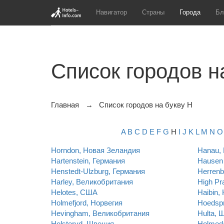
Навигатор
Страны
Города
Бл
Список городов н
Главная
Список городов на букву H
A
B
C
D
E
F
G
H
I
J
K
L
M
N
O
Horndon, Новая Зеландия
Hanau,
Hartenstein, Германия
Hausen 
Henstedt-Ulzburg, Германия
Herrenb
Harley, Великобритания
High Pr
Helotes, США
Haibin,
Holmefjord, Норвегия
Hoedsp
Hevingham, Великобритания
Hulta, 
Holsteryd, Швеция
Holmeda