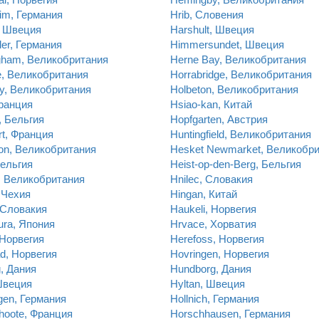
eim, Германия
Hrib, Словения
, Швеция
Harshult, Швеция
ler, Германия
Himmersundet, Швеция
gham, Великобритания
Herne Bay, Великобритания
e, Великобритания
Horrabridge, Великобритания
ey, Великобритания
Holbeton, Великобритания
ранция
Hsiao-kan, Китай
, Бельгия
Hopfgarten, Австрия
rt, Франция
Huntingfield, Великобритания
on, Великобритания
Hesket Newmarket, Великобр
ельгия
Heist-op-den-Berg, Бельгия
, Великобритания
Hnilec, Словакия
 Чехия
Hingan, Китай
, Словакия
Haukeli, Норвегия
ura, Япония
Hrvace, Хорватия
 Норвегия
Herefoss, Норвегия
ad, Норвегия
Hovringen, Норвегия
g, Дания
Hundborg, Дания
Швеция
Hyltan, Швеция
gen, Германия
Hollnich, Германия
hoote, Франция
Horschhausen, Германия