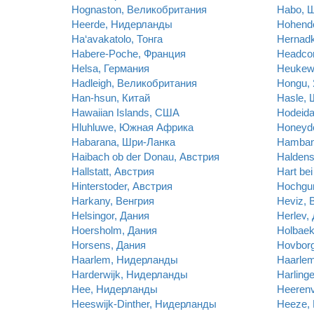
Hognaston, Великобритания
Habo, 
Heerde, Нидерланды
Hohendo
Ha‘avakatolo, Тонга
Hernadk
Habere-Poche, Франция
Headco
Helsa, Германия
Heukew
Hadleigh, Великобритания
Hongu,
Han-hsun, Китай
Hasle,
Hawaiian Islands, США
Hodeida
Hluhluwe, Южная Африка
Honeyd
Habarana, Шри-Ланка
Hamban
Haibach ob der Donau, Австрия
Haldens
Hallstatt, Австрия
Hart be
Hinterstoder, Австрия
Hochgur
Harkany, Венгрия
Heviz, 
Helsingor, Дания
Herlev,
Hoersholm, Дания
Holbaek
Horsens, Дания
Hovborg
Haarlem, Нидерланды
Haarle
Harderwijk, Нидерланды
Harling
Hee, Нидерланды
Heeren
Heeswijk-Dinther, Нидерланды
Heeze,