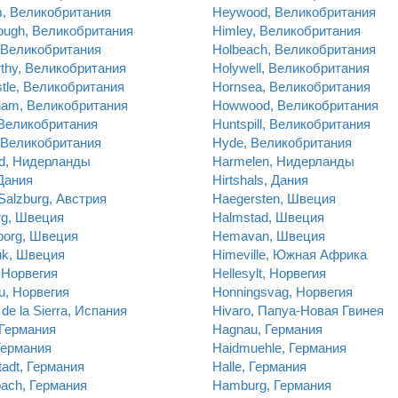
, Великобритания
Heywood, Великобритания
rough, Великобритания
Himley, Великобритания
, Великобритания
Holbeach, Великобритания
thy, Великобритания
Holywell, Великобритания
tle, Великобритания
Hornsea, Великобритания
ham, Великобритания
Howwood, Великобритания
 Великобритания
Huntspill, Великобритания
 Великобритания
Hyde, Великобритания
d, Нидерланды
Harmelen, Нидерланды
Дания
Hirtshals, Дания
 Salzburg, Австрия
Haegersten, Швеция
rg, Швеция
Halmstad, Швеция
borg, Швеция
Hemavan, Швеция
uk, Швеция
Himeville, Южная Африка
 Норвегия
Hellesylt, Норвегия
u, Норвегия
Honningsvag, Норвегия
 de la Sierra, Испания
Hivaro, Папуа-Новая Гвинея
 Германия
Hagnau, Германия
Германия
Haidmuehle, Германия
tadt, Германия
Halle, Германия
ach, Германия
Hamburg, Германия