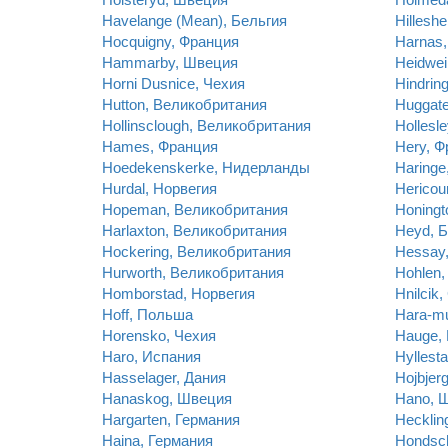
Havelange (Mean), Бельгия
Hillesh
Hocquigny, Франция
Harnas
Hammarby, Швеция
Heidwei
Horni Dusnice, Чехия
Hindrin
Hutton, Великобритания
Huggat
Hollinsclough, Великобритания
Hollesl
Hames, Франция
Hery, Ф
Hoedekenskerke, Нидерланды
Haringe
Hurdal, Норвегия
Hericou
Hopeman, Великобритания
Honingt
Harlaxton, Великобритания
Heyd, Б
Hockering, Великобритания
Hessay
Hurworth, Великобритания
Hohlen,
Homborstad, Норвегия
Hnilcik
Hoff, Польша
Hara-m
Horensko, Чехия
Hauge,
Haro, Испания
Hyllest
Hasselager, Дания
Hojbjer
Hanaskog, Швеция
Hano, 
Hargarten, Германия
Hecklin
Haina, Германия
Hondsc