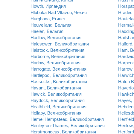
Howth, Ирландия
Horspat
Hluboka Nad Vltavou, Чехия
Hradec 
Hurghada, Египет
Hautefa
Heuvelland, Бельгия
Hermall
Haelen, Бельгия
Hadding
Hadlow, Великобритания
Hailsh
Halesowen, Великобритания
Halford
Halstock, Великобритания
Ham, В
Harborne, Великобритания
Hardwi
Harlow, Великобритания
Harpen
Harrogate, Великобритания
Harrow
Hartlepool, Великобритания
Harwic
Hassocks, Великобритания
Hatch 
Havant, Великобритания
Haverfo
Hawick, Великобритания
Hawkch
Haydock, Великобритания
Hayes,
Heathfield, Великобритания
Hebden 
Hellaby, Великобритания
Hellesd
Hemel Hempstead, Великобритания
Henfiel
Henley-on-Thames, Великобритания
Henlow
Herstmonceux, Великобритания
Hertfor