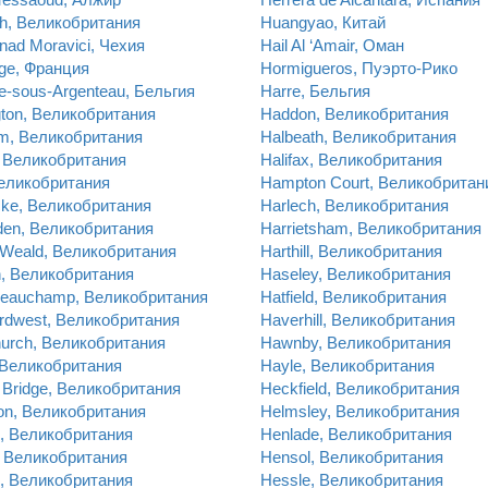
h, Великобритания
Huangyao, Китай
nad Moravici, Чехия
Hail Al ‘Amair, Оман
ge, Франция
Hormigueros, Пуэрто-Рико
e-sous-Argenteau, Бельгия
Harre, Бельгия
ton, Великобритания
Haddon, Великобритания
am, Великобритания
Halbeath, Великобритания
, Великобритания
Halifax, Великобритания
еликобритания
Hampton Court, Великобритан
cke, Великобритания
Harlech, Великобритания
den, Великобритания
Harrietsham, Великобритания
 Weald, Великобритания
Harthill, Великобритания
h, Великобритания
Haseley, Великобритания
Beauchamp, Великобритания
Hatfield, Великобритания
rdwest, Великобритания
Haverhill, Великобритания
urch, Великобритания
Hawnby, Великобритания
 Великобритания
Hayle, Великобритания
Bridge, Великобритания
Heckfield, Великобритания
on, Великобритания
Helmsley, Великобритания
d, Великобритания
Henlade, Великобритания
, Великобритания
Hensol, Великобритания
d, Великобритания
Hessle, Великобритания