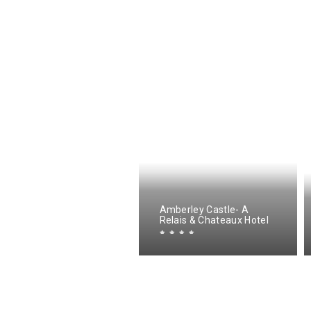
Amberley Castle- A
iverside Holiday Park
Relais & Chateaux Hotel