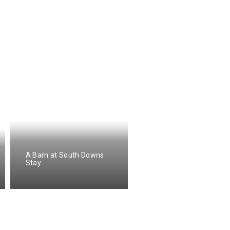
A Barn at South Downs
Stay
Garden Cottage