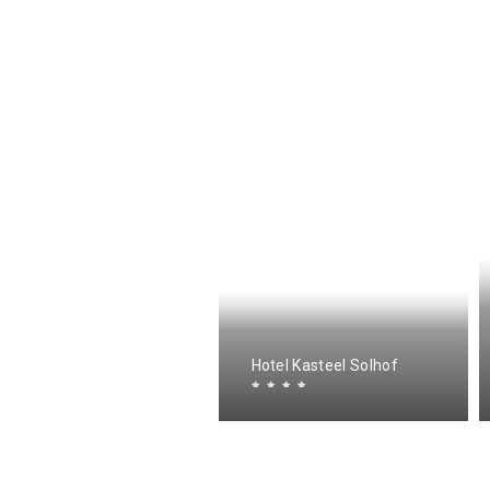
ed & breakfast Praïa
Hotel Kasteel Solhof