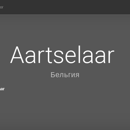
ог
Aartselaar
Бельгия
aar