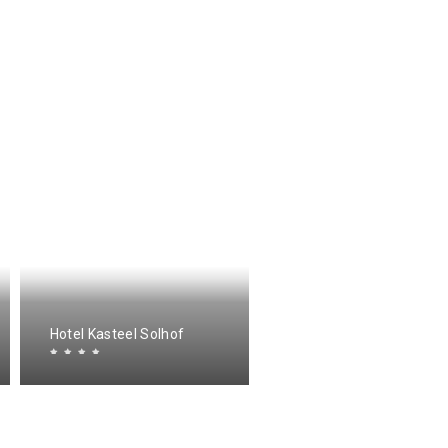
Ruime en centrale
woning zuidrand
Hotel Kasteel Solhof
Antwerpen