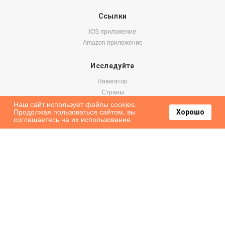
Ссылки
IOS приложение
Amazon приложение
Исследуйте
Навигатор
Страны
Города
Наш сайт использует файлы cookies.
Продолжая пользоваться сайтом, вы
Хорошо
Блог
соглашаетесь на их использование.
Бронируйте
Авиабилеты
Аренда авто
Паромы