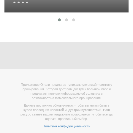
Приложение Отели предлагает уникальную онлайн-систему
бронирования. Которая дает вам доступ к большой базе и
предлагает полную информацию об условиях с
возможностью моментального бронирования.
Данные постоянно обновляются, чтобы вы могли быть в
курсе последних новостей индустрии путешествий. Наш
ресурс станет вашим надежным помощником, чтобы всегда
сделать правильный выбор.
Политика конфиденциальности