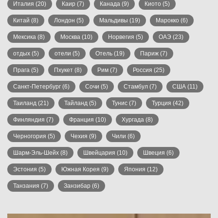
Италия
(20)
Каир
(7)
Канада
(9)
Киото
(5)
Китай
(8)
Лондон
(5)
Мальдивы
(19)
Марокко
(6)
Мексика
(8)
Москва
(10)
Норвегия
(5)
ОАЭ
(23)
отдых
(5)
отели
(5)
Отель
(19)
Париж
(7)
Прага
(5)
Пхукет
(8)
Рим
(7)
Россия
(25)
Санкт-Петербург
(6)
Сочи
(5)
Стамбул
(7)
США
(11)
Таиланд
(21)
Тайланд
(5)
Тунис
(7)
Турция
(42)
Финляндия
(7)
Франция
(10)
Хургада
(8)
Черногория
(5)
Чехия
(9)
Чили
(6)
Шарм-Эль-Шейх
(8)
Швейцария
(10)
Швеция
(6)
Эстония
(5)
Южная Корея
(9)
Япония
(12)
Танзания
(7)
Занзибар
(6)