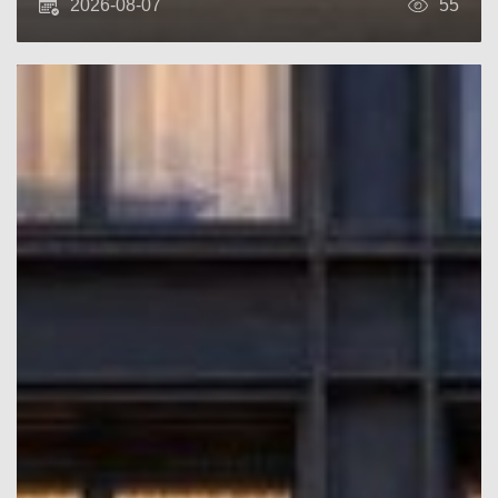
2026-08-07
55
rules, hidden fees, and how groups actually
spend time, two cheaper rooms can become
the better deal - and the more comfortable
one. Below is a practical breakdown of why this
happens and when it truly makes sense.