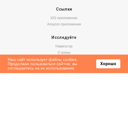
Ссылки
IOS приложение
Amazon приложение
Исследуйте
Навигатор
Страны
Города
Наш сайт использует файлы cookies.
Продолжая пользоваться сайтом, вы
Хорошо
Блог
соглашаетесь на их использование.
Бронируйте
Авиабилеты
Аренда авто
Паромы