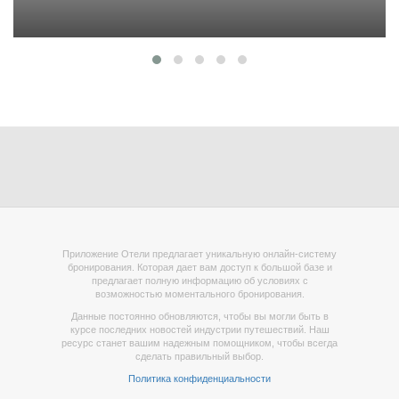
Приложение Отели предлагает уникальную онлайн-систему
бронирования. Которая дает вам доступ к большой базе и
предлагает полную информацию об условиях с
возможностью моментального бронирования.
Данные постоянно обновляются, чтобы вы могли быть в
курсе последних новостей индустрии путешествий. Наш
ресурс станет вашим надежным помощником, чтобы всегда
сделать правильный выбор.
Политика конфиденциальности