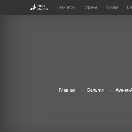
Навигатор
Страны
Города
Бл
Главная
Бельгия
Ave-et-