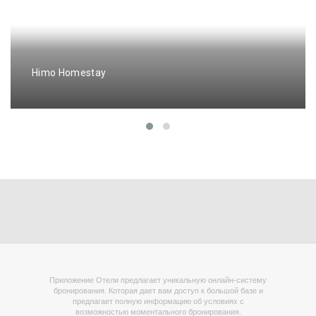
Himo Homestay
Приложение Отели предлагает уникальную онлайн-систему
бронирования. Которая дает вам доступ к большой базе и
предлагает полную информацию об условиях с
возможностью моментального бронирования.