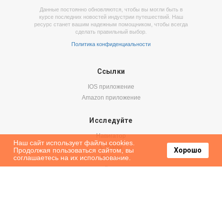
Данные постоянно обновляются, чтобы вы могли быть в
курсе последних новостей индустрии путешествий. Наш
ресурс станет вашим надежным помощником, чтобы всегда
сделать правильный выбор.
Политика конфиденциальности
Ссылки
IOS приложение
Amazon приложение
Исследуйте
Навигатор
Наш сайт использует файлы cookies.
Страны
Продолжая пользоваться сайтом, вы
Хорошо
соглашаетесь на их использование.
Города
Блог
Бронируйте
Авиабилеты
Аренда авто